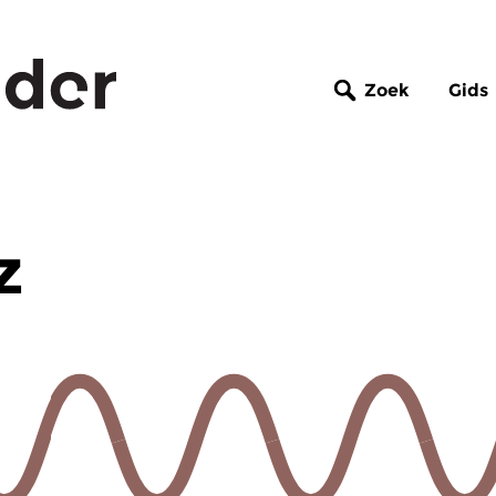
Zoek
Gids
z