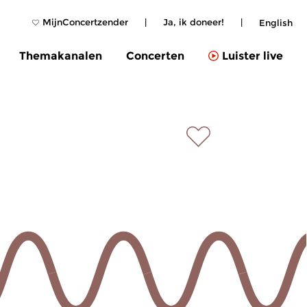
MijnConcertzender
|
Ja, ik doneer!
|
English
Themakanalen
Concerten
Luister live