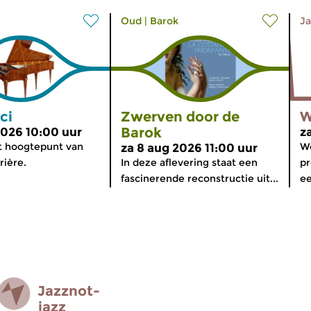
Oud
|
Barok
Ja
ci
Zwerven door de
W
Barok
2026 10:00 uur
z
t hoogtepunt van
Wo
za 8 aug 2026 11:00 uur
rière.
In deze aflevering staat een
pr
fascinerende reconstructie uit...
ee
Jazz­not­
jazz