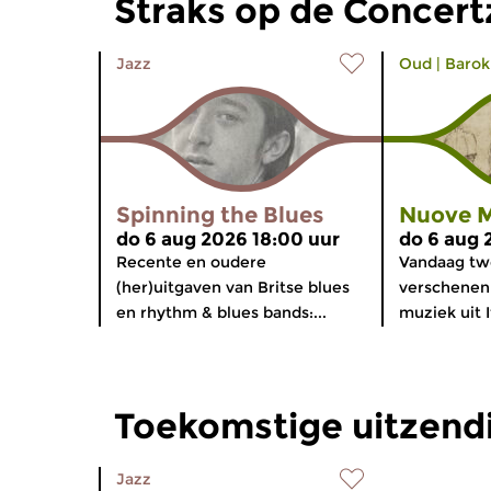
Straks op de Concer
Jazz
Oud
|
Barok
Spinning the Blues
Nuove M
do 6 aug 2026 18:00 uur
do 6 aug 
Recente en oudere
Vandaag tw
(her)uitgaven van Britse blues
verschene
en rhythm & blues bands:...
muziek uit I
Toekomstige uitzend
Jazz