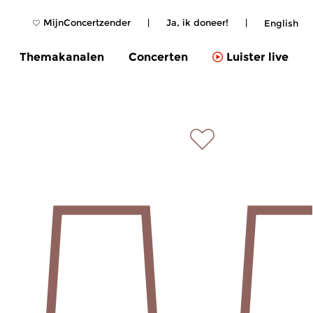
MijnConcertzender
|
Ja, ik doneer!
|
English
Themakanalen
Concerten
Luister live