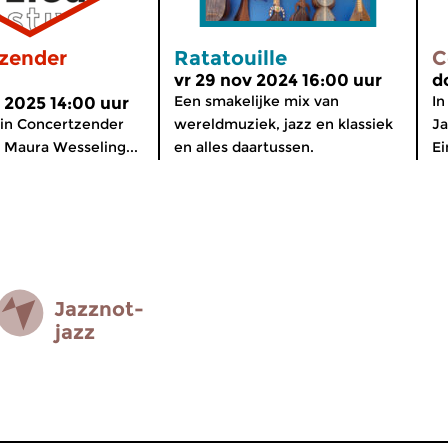
zender
Ratatouille
C
vr 29 nov 2024 16:00 uur
d
Een smakelijke mix van
In
 2025 14:00 uur
in Concertzender
wereldmuziek, jazz en klassiek
Ja
n Maura Wesseling...
en alles daartussen.
Ei
Jazz­not­
jazz