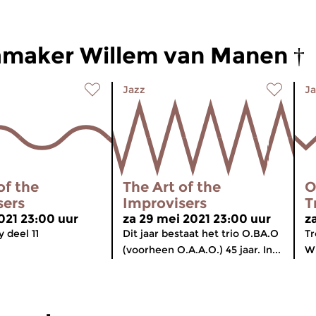
maker Willem van Manen †
Jazz
Ja
of the
The Art of the
O
sers
Improvisers
T
2021 23:00 uur
za 29 mei 2021 23:00 uur
z
 deel 11
Dit jaar bestaat het trio O.BA.O
Tr
(voorheen O.A.A.O.) 45 jaar. In...
Wi