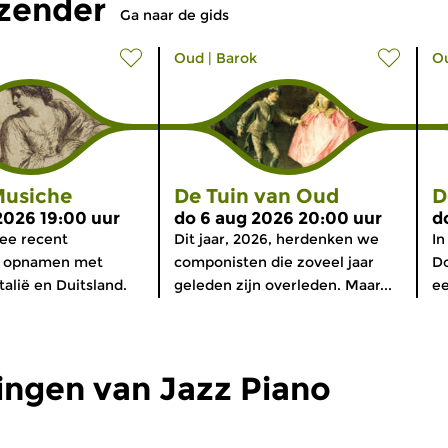
tzender
Ga naar de gids
Oud
|
Barok
O
usiche
De Tuin van Oud
D
2026 19:00 uur
do 6 aug 2026 20:00 uur
d
ee recent
Dit jaar, 2026, herdenken we
In
n opnamen met
componisten die zoveel jaar
Do
talië en Duitsland.
geleden zijn overleden. Maar...
ee
ingen van Jazz Piano