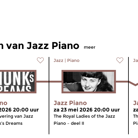
 van Jazz Piano
meer
Jazz
|
Piano
Ja
ano
Jazz Piano
J
 2026 20:00 uur
za 23 mei 2026 20:00 uur
z
evering van Jazz
The Royal Ladies of the Jazz
Th
k’s Dreams
Piano – deel II
Pi