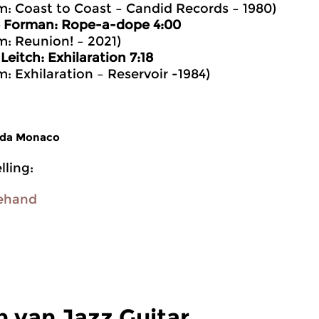
m: Coast to Coast – Candid Records – 1980)
 Forman: Rope-a-dope 4:00
m: Reunion! – 2021)
Leitch: Exhilaration 7:18
m: Exhilaration – Reservoir -1984)
nda Monaco
ling:
ehand
 van Jazz Guitar