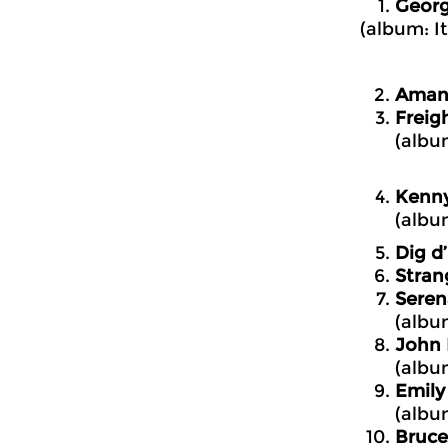
Georg
(album: I
Amand
Freigh
(albu
Kenny
(albu
Dig d
Stran
Seren
(albu
John 
(albu
Emily
(albu
Bruce