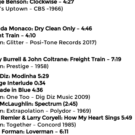
e Benson: Clockwise – 4:27
t’s Uptown – CBS -1966)
a Monaco: Dry Clean Only – 4:46
t Train – 4:10
m: Glitter – Posi-Tone Records 2017)
 Burrell & John Coltrane: Freight Train – 7:19
m: Prestige – 1958)
’Diz: Modinha 5:29
ge Interlude 0:34
ade in Blue 4:36
m: One Too – Dig Diz Music 2009)
McLaughlin: Spectrum (2:45)
m: Extrapolation – Polydor – 1969)
 Remler & Larry Coryell: How My Heart Sings 5:49
m: Together – Concord 1985)
 Forman: Loverman – 6:11