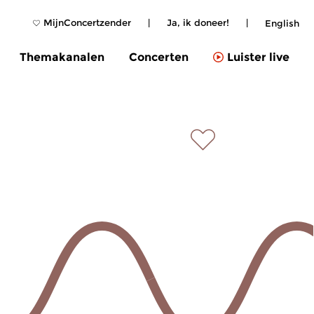
MijnConcertzender
|
Ja, ik doneer!
|
English
Themakanalen
Concerten
Luister live