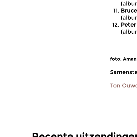
(albu
Bruce
(albu
Peter 
(albu
foto: Ama
Samenstel
Ton Ouw
Recente uitzendingen