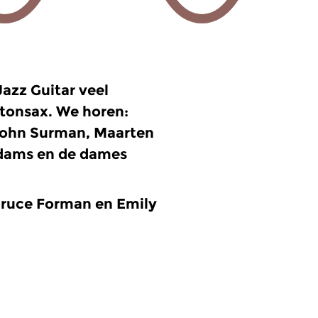
azz Guitar veel
itonsax. We horen:
John Surman, Maarten
Adams en de dames
Bruce Forman en Emily