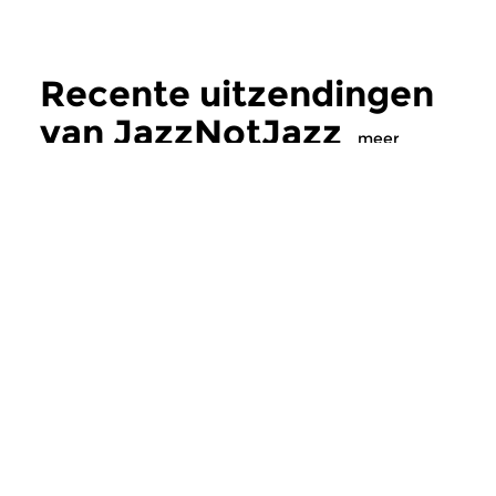
Recente uitzendingen
van JazzNotJazz
meer
Jazz
Jazz
JazzNotJazz
JazzNotJazz
za 10 jan 2026 12:00 uur
za 30 aug 2025 12
Deze editie van JazzNotJazz is
JazzNotJazz is een
ter nagedachtenis aan Jan
waar uit 100 jaar ja
Pieter Overmars...
een unieke mixtape w