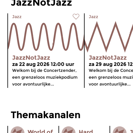
JazzNotJazz
Jazz
Jazz
JazzNotJazz
JazzNotJazz
za 22 aug 2026 12:00 uur
za 29 aug 2026 12
Welkom bij de Concertzender,
Welkom bij de Conce
een grenzeloos muziekpodium
een grenzeloos muz
voor avontuurlijke...
voor avontuurlijke...
Themakanalen
World of
Hard
J