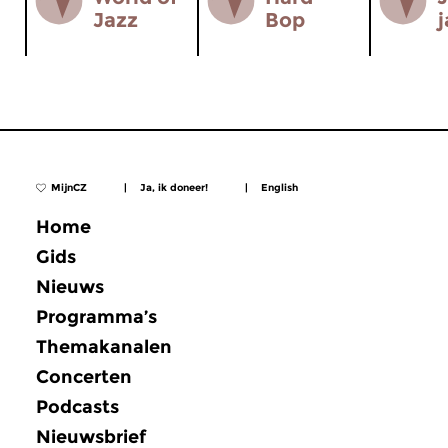
Jazz
Bop
j
MijnCZ
|
Ja, ik doneer!
|
English
Home
Gids
Nieuws
Programma’s
Themakanalen
Concerten
Podcasts
Nieuwsbrief