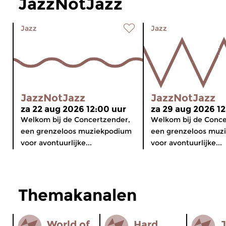
JazzNotJazz
Jazz
Jazz
JazzNotJazz
JazzNotJazz
za 22 aug 2026 12:00 uur
za 29 aug 2026 12
Welkom bij de Concertzender,
Welkom bij de Conce
een grenzeloos muziekpodium
een grenzeloos muz
voor avontuurlijke...
voor avontuurlijke...
Themakanalen
World of
Hard
J