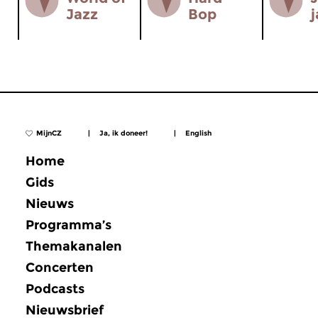
Jazz
Bop
j
MijnCZ
|
Ja, ik doneer!
|
English
Home
Gids
Nieuws
Programma’s
Themakanalen
Concerten
Podcasts
Nieuwsbrief