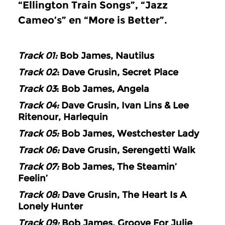
“Ellington Train Songs”, “Jazz
Cameo’s” en “More is Better”.
Track 01:
Bob James, Nautilus
Track 02
: Dave Grusin, Secret Place
Track 03
: Bob James, Angela
Track 04:
Dave Grusin, Ivan Lins & Lee
Ritenour, Harlequin
Track 05:
Bob James, Westchester Lady
Track 06:
Dave Grusin, Serengetti Walk
Track 07:
Bob James, The Steamin’
Feelin’
Track 08:
Dave Grusin, The Heart Is A
Lonely Hunter
Track 09:
Bob James, Groove For Julie