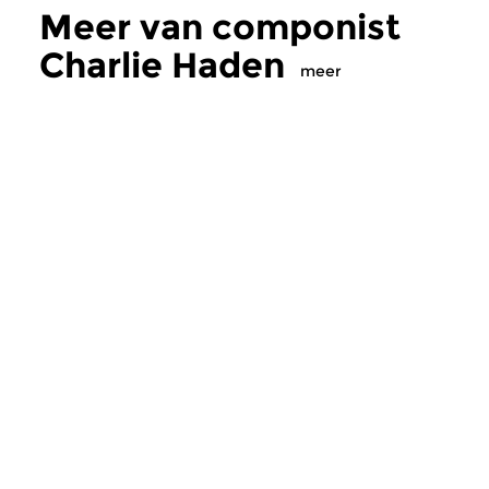
Meer van componist
Charlie Haden
meer
Klassiek
Hedendaags
Ratatouille
Muziekmakers
di 12 mei 2026 16:00 uur
do 26 mrt 2026 1
Een smakelijke mix van
In deze aflevering ee
wereldmuziek, jazz en klassiek
uit de muziekkeuze 
en alles daartussen.
contrabassist en basgi
Themakanalen