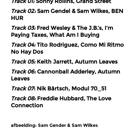
Track 01:
Sonny Rollins, Grand Street
Track 02:
Sam Gendel & Sam Wilkes, BEN
HUR
Track 03:
Fred Wesley & The J.B.’s, I’m
Paying Taxes, What Am I Buying
Track 04:
Tito Rodriguez, Como Mi Ritmo
No Hay Dos
Track 05:
Keith Jarrett, Autumn Leaves
Track 06:
Cannonball Adderley, Autumn
Leaves
Track 07
: Nik Bärtsch, Modul 70_51
Track 08:
Freddie Hubbard, The Love
Connection
afbeelding: Sam Gender & Sam Wilkes