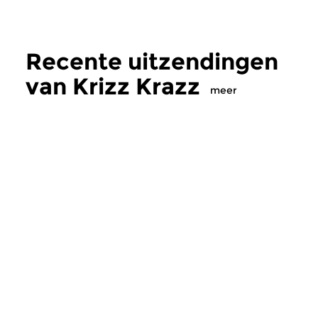
Recente uitzendingen
van Krizz Krazz
meer
Jazz
Jazz
Krizz Krazz
Krizz Krazz
za 12 nov 2022 17:00 uur
za 13 aug 2022 17
Dwars door de platenkast van
Dwars door de plate
Fred Dubiez.
Fred Dubiez.