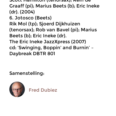
Scott Hamilton (tenorsax); Rein de
Graaff (pi); Marius Beets (b); Eric Ineke
(dr). (2004)
6. Jotosco (Beets)
Rik Mol (tp); Sjoerd Dijkhuizen
(tenorsax); Rob van Bavel (pi); Marius
Beets (b); Eric Ineke (dr).
The Eric Ineke JazzXpress (2007)
cd: ‘Swinging, Boppin’ and Burnin’ –
Daybreak DBTR 801
Samenstelling:
Fred Dubiez