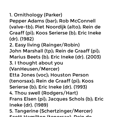
1. Ornithology (Parker)
Pepper Adams (bar); Rob McConnell
(valve-tb); Piet Noordijk (alto); Rein de
Graaff (pi); Koos Serierse (b); Eric Ineke
(dr). (1982)
2. Easy living (Rainger/Robin)
John Marshall (tp); Rein de Graaff (pi);
Marius Beets (b); Eric Ineke (dr). (2003)
3. I thought about you
(VanHeusen/Mercer)
Etta Jones (voc); Houston Person
(tenorsax); Rein de Graaff (pi); Koos
Serierse (b); Eric Ineke (dr). (1993)
4. Thou swell (Rodgers/Hart)
Frans Elsen (pi); Jacques Schols (b); Eric
Ineke (dr). (1989)
5. Tangerine (Schertzinger/Mercer)