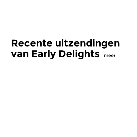
Recente uitzendingen
van Early Delights
meer
Oud
|
Renaissance
Oud
|
Middeleeuwse
Early Delights
Early Delights
do 16 jul 2026 20:00 uur
do 18 jun 2026 2
Een uur met lekkernijen uit de
Een uur met lekkerni
oude muziek. Vier componisten
oude muziek. We kij