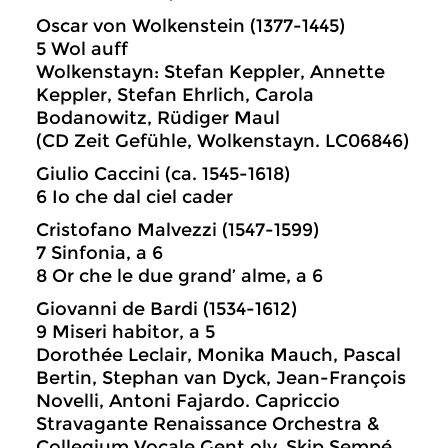
Oscar von Wolkenstein (1377-1445)
5 Wol auff
Wolkenstayn: Stefan Keppler, Annette
Keppler, Stefan Ehrlich, Carola
Bodanowitz, Rüdiger Maul
(CD Zeit Gefühle, Wolkenstayn. LC06846)
Giulio Caccini (ca. 1545-1618)
6 Io che dal ciel cader
Cristofano Malvezzi (1547-1599)
7 Sinfonia, a 6
8 Or che le due grand’ alme, a 6
Giovanni de Bardi (1534-1612)
9 Miseri habitor, a 5
Dorothée Leclair, Monika Mauch, Pascal
Bertin, Stephan van Dyck, Jean-François
Novelli, Antoni Fajardo. Capriccio
Stravagante Renaissance Orchestra &
Collegium Vocale Gent olv. Skip Sempé