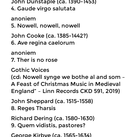
John Dunstaple (ca. 1390-1453)
4. Gaude virgo salutata
anoniem
5. Nowell, nowell, nowell
John Cooke (ca. 1385-1442?)
6. Ave regina caelorum
anoniem
7. Ther is no rose
Gothic Voices
(cd: Nowell synge we bothe al and som –
A Feast of Christmas Music in Medieval
England” – Linn Records CKD 591, 2019)
John Sheppard (ca. 1515-1558)
8. Reges Tharsis
Richard Dering (ca. 1580-1630)
9. Quem vidistis, pastores?
George Kirbye (ca. 1565-1634)