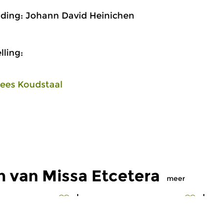
lding: Johann David Heinichen
ling:
ees Koudstaal
n van Missa Etcetera
meer
Oud
|
Renaissance
O