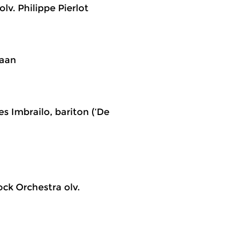
lv. Philippe Pierlot
raan
s Imbrailo, bariton (‘De
k Orchestra olv.