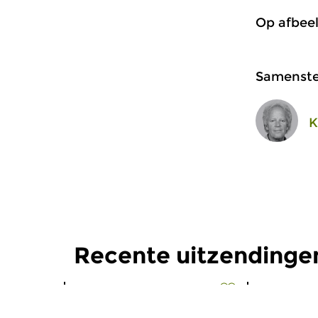
Op afbee
Samenstel
K
Recente uitzendinge
Oud
|
Barok
Oud
|
Barok