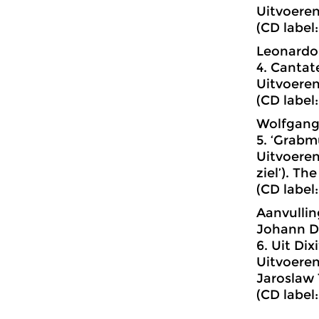
Uitvoeren
(CD label
Leonardo 
4. Cantate
Uitvoeren
(CD label
Wolfgang
5. ‘Grabmu
Uitvoeren
ziel’). Th
(CD label
Aanvullin
Johann Da
6. Uit Dix
Uitvoere
Jaroslaw 
(CD label