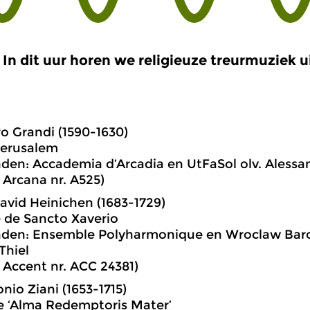
In dit uur horen we religieuze treurmuziek u
o Grandi (1590-1630)
Jerusalem
den: Accademia d’Arcadia en UtFaSol olv. Alessan
: Arcana nr. A525)
vid Heinichen (1683-1729)
æ de Sancto Xaverio
nden: Ensemble Polyharmonique en Wroclaw Baroc
Thiel
: Accent nr. ACC 24381)
nio Ziani (1653-1715)
e ‘Alma Redemptoris Mater’