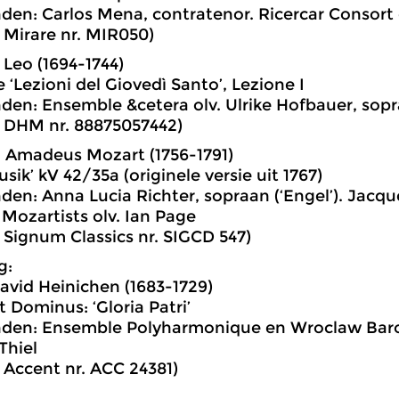
den: Carlos Mena, contratenor. Ricercar Consort o
: Mirare nr. MIR050)
Leo (1694-1744)
 ‘Lezioni del Giovedì Santo’, Lezione I
den: Ensemble &cetera olv. Ulrike Hofbauer, sop
: DHM nr. 88875057442)
 Amadeus Mozart (1756-1791)
sik’ kV 42/35a (originele versie uit 1767)
den: Anna Lucia Richter, sopraan (‘Engel’). Jacque
e Mozartists olv. Ian Page
: Signum Classics nr. SIGCD 547)
g:
vid Heinichen (1683-1729)
it Dominus: ‘Gloria Patri’
nden: Ensemble Polyharmonique en Wroclaw Baroc
Thiel
: Accent nr. ACC 24381)