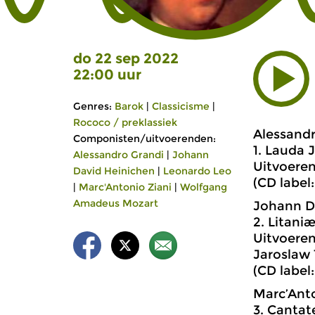
do 22 sep 2022
22:00 uur
Genres:
Barok
|
Classicisme
|
Rococo / preklassiek
Alessandr
Componisten/uitvoerenden:
1. Lauda 
Alessandro Grandi
|
Johann
Uitvoeren
David Heinichen
|
Leonardo Leo
(CD label
|
Marc'Antonio Ziani
|
Wolfgang
Amadeus Mozart
Johann Da
2. Litani
Uitvoere
Jaroslaw 
(CD label
Marc’Anto
3. Cantat