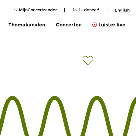
MijnConcertzender
|
Ja, ik doneer!
|
English
Themakanalen
Concerten
Luister live