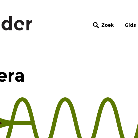
Zoek
Gids
era