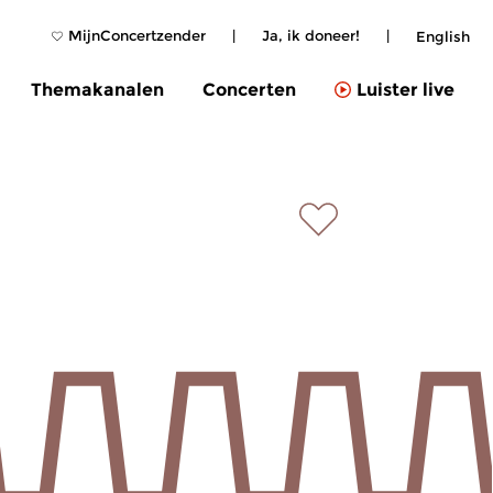
MijnConcertzender
|
Ja, ik doneer!
|
English
Themakanalen
Concerten
Luister live