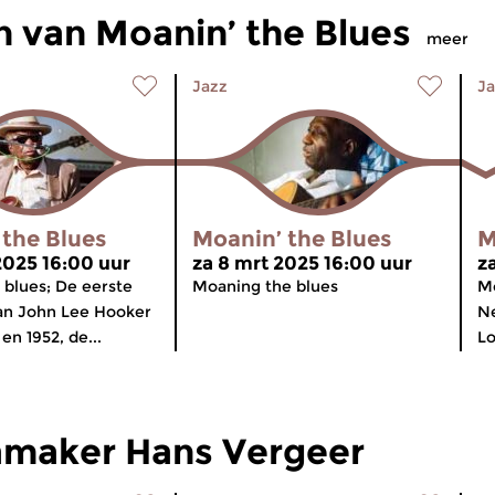
 van Moanin’ the Blues
meer
Jazz
Ja
 the Blues
Moanin’ the Blues
M
 2025 16:00 uur
za 8 mrt 2025 16:00 uur
z
 blues; De eerste
Moaning the blues
Mo
n John Lee Hooker
Ne
en 1952, de...
Lo
maker Hans Vergeer