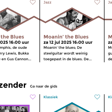
Jazz
Ja
 the Blues
Moanin’ the Blues
M
2025 16:00 uur
za 12 jul 2025 16:00 uur
z
emphis, de oude
Moanin’ the blues; De
Mo
rry Lewis, Bukka
steelguitar wordt weinig
gu
) en Gus Cannon...
toegepast in de blues. De...
de
tzender
Ga naar de gids
Klassiek
Kl