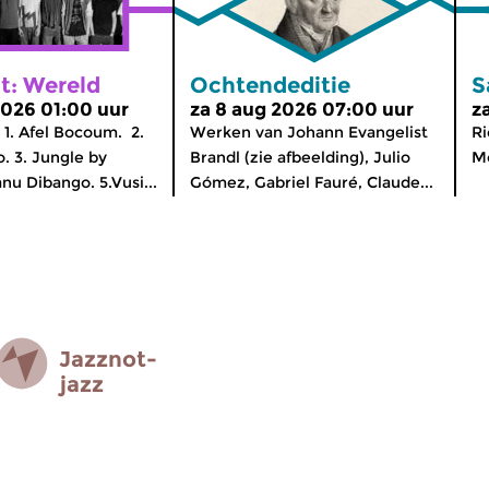
t: Wereld
Ochtendeditie
S
2026 01:00 uur
za 8 aug 2026 07:00 uur
z
1. Afel Bocoum. 2.
Werken van Johann Evangelist
Ri
. 3. Jungle by
Brandl (zie afbeelding), Julio
Mo
nu Dibango. 5.Vusi...
Gómez, Gabriel Fauré, Claude...
Jazz­not­
jazz