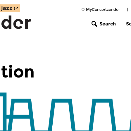
MyConcertzender
|
Search
S
tion