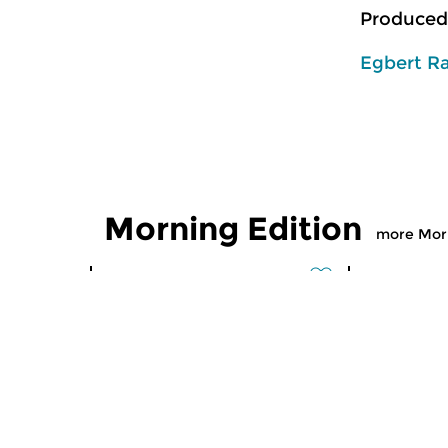
Produced
Egbert R
Morning Edition
more Morn
Classical Music
Classical M
Morning Edition
Morning
sun 2 aug 2026 07:00 hrs
sat 1 aug