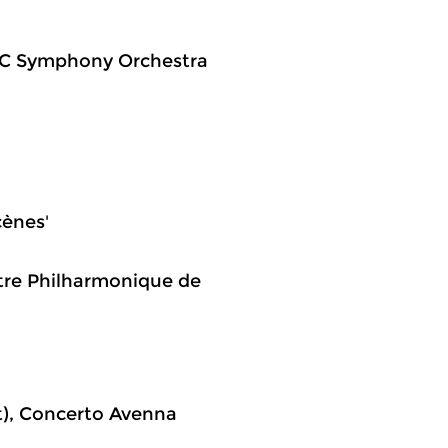
 BBC Symphony Orchestra
cènes'
stre Philharmonique de
t), Concerto Avenna