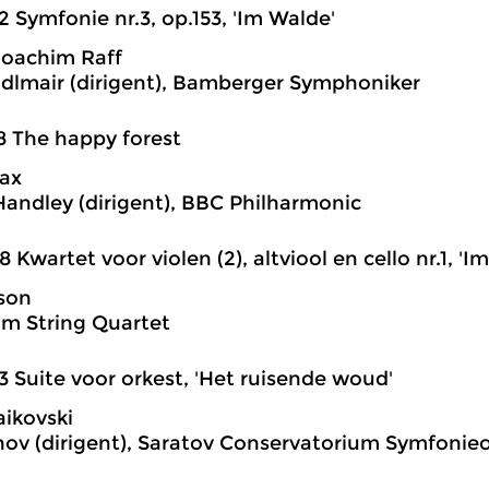
2 Symfonie nr.3, op.153, 'Im Walde'
Joachim Raff
dlmair (dirigent), Bamberger Symphoniker
8 The happy forest
ax
andley (dirigent), BBC Philharmonic
8 Kwartet voor violen (2), altviool en cello nr.1, 'I
son
iam String Quartet
3 Suite voor orkest, 'Het ruisende woud'
aikovski
rshov (dirigent), Saratov Conservatorium Symfonie