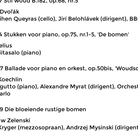
7 Stil woud B.182, op.68, nr.5
 Dvořák
hen Queyras (cello), Jirí Belohlávek (dirigent),
4 Stukken voor piano, op.75, nr.1-5, 'De bomen'
elius
itasalo (piano)
7 Ballade voor piano en orkest, op.50bis, 'Wouds
Koechlin
gutto (piano), Alexandre Myrat (dirigent), Orche
arlo
9 Die bloeiende rustige bomen
w Zelenski
Kryger (mezzosopraan), Andrzej Mysinski (dirigen