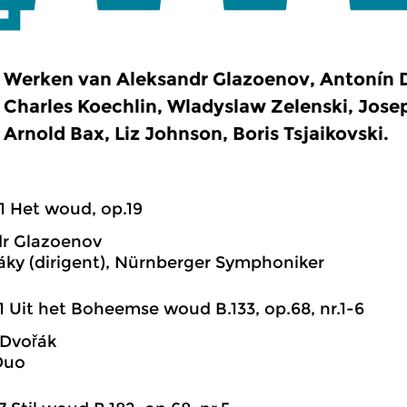
Werken van Aleksandr Glazoenov, Antonín Dv
Charles Koechlin, Wladyslaw Zelenski, Jose
Arnold Bax, Liz Johnson, Boris Tsjaikovski.
1 Het woud, op.19
dr Glazoenov
áky (dirigent), Nürnberger Symphoniker
1 Uit het Boheemse woud B.133, op.68, nr.1-6
 Dvořák
Duo