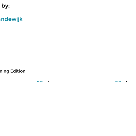
 by:
andewijk
ing Edition
usic
Classical Music
Cl
 Edition
Morning Edition
M
 2026 07:00 hrs
fri 31 jul 2026 07:00 hrs
t