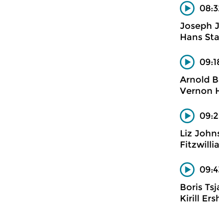
08:3
Joseph 
Hans Sta
09:1
Arnold B
Vernon H
09:2
Liz John
Fitzwill
09:4
Boris Tsj
Kirill E