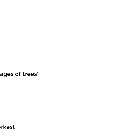
mages of trees'
orkest