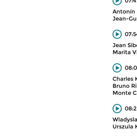
07:4
Antonín
Jean-Gui
07:5
Jean Sib
Marita Vi
08:0
Charles 
Bruno Ri
Monte C
08:2
Wladysla
Urszula 