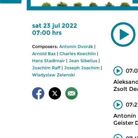
sat 23 jul 2022
07:00 hrs
Composers:
Antonín Dvorák
|
Arnold Bax
|
Charles Koechlin
|
Hans Stadlmair
|
Jean Sibelius
|
Joachim Raff
|
Joseph Joachim
|
07:0
Wladyslaw Zelenski
Aleksan
Zsolt De
07:2
Antonín
Geister 