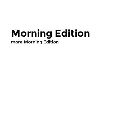
Morning Edition
more Morning Edition
Classical Music
Classical Music
Morning Edition
Morning Editi
sun 2 aug 2026 07:00 hrs
sat 1 aug 2026 07
Werken van Johann Adolf
Werken van Alessan
Hasse, Anoniem, Johann
Scarlatti, Johann Ku
Christoph Pepusch...
Johann Friedrich Fasc