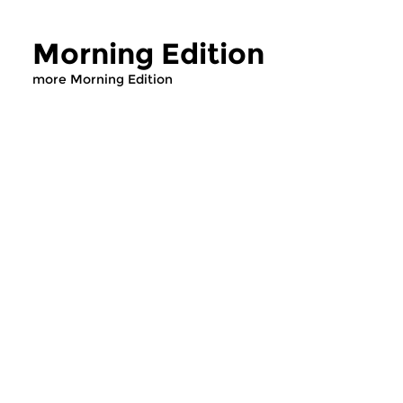
Morning Edition
more Morning Edition
Classical Music
Classical Music
Morning Edition
Morning Editi
sun 2 aug 2026 07:00 hrs
sat 1 aug 2026 07
Werken van Johann Adolf
Werken van Alessan
Hasse, Anoniem, Johann
Scarlatti, Johann Ku
Christoph Pepusch...
Johann Friedrich Fasc