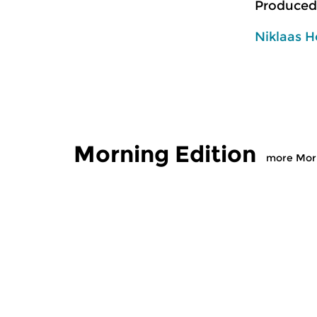
Produced
Niklaas H
Morning Edition
more Morn
Classical Music
Classical M
Morning Edition
Morning
sun 2 aug 2026 07:00 hrs
sat 1 aug
Werken van Johann Adolf
Werken van