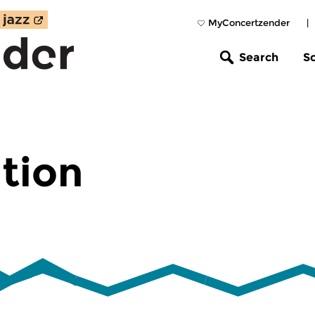
MyConcertzender
|
Search
S
tion