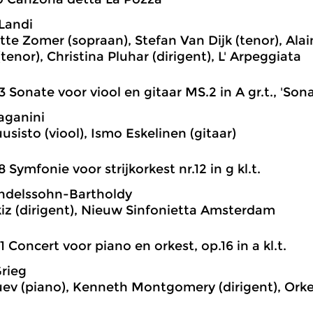
Landi
te Zomer (sopraan), Stefan Van Dijk (tenor), Alai
tenor), Christina Pluhar (dirigent), L' Arpeggiata
3 Sonate voor viool en gitaar MS.2 in A gr.t., 'Son
aganini
usisto (viool), Ismo Eskelinen (gitaar)
8 Symfonie voor strijkorkest nr.12 in g kl.t.
ndelssohn-Bartholdy
iz (dirigent), Nieuw Sinfonietta Amsterdam
1 Concert voor piano en orkest, op.16 in a kl.t.
rieg
uev (piano), Kenneth Montgomery (dirigent), Ork