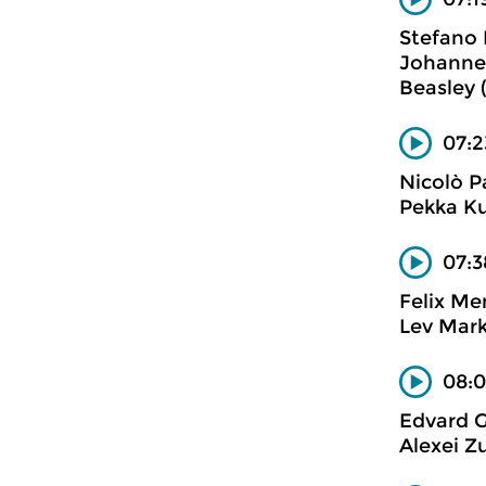
Stefano 
Johannet
Beasley (
07:2
Nicolò P
Pekka Ku
07:3
Felix Me
Lev Mark
08:0
Edvard G
Alexei Z