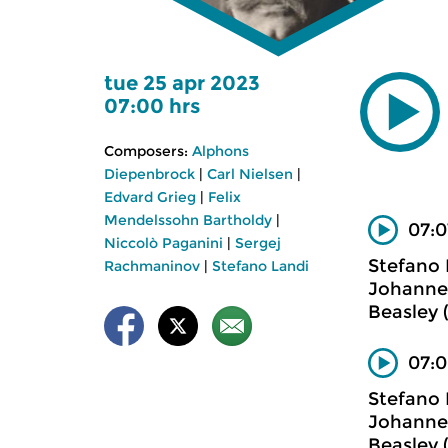
tue 25 apr 2023
07:00 hrs
Composers:
Alphons
Diepenbrock
|
Carl Nielsen
|
Edvard Grieg
|
Felix
Mendelssohn Bartholdy
|
07:0
Niccolò Paganini
|
Sergej
Stefano 
Rachmaninov
|
Stefano Landi
Johannet
Beasley (
07:0
Stefano 
Johannet
Beasley (