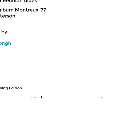
1 Reunion blues
album Montreux '77
terson
 by:
ongh
ing Edition
usic
Classical Music
Cl