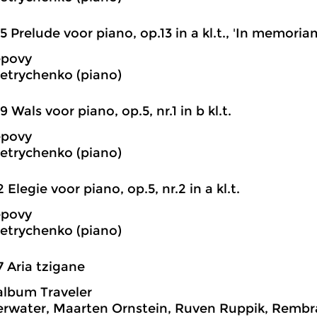
5 Prelude voor piano, op.13 in a kl.t., 'In memoria
epovy
Petrychenko (piano)
9 Wals voor piano, op.5, nr.1 in b kl.t.
epovy
Petrychenko (piano)
2 Elegie voor piano, op.5, nr.2 in a kl.t.
epovy
Petrychenko (piano)
7 Aria tzigane
album Traveler
rwater, Maarten Ornstein, Ruven Ruppik, Rembra