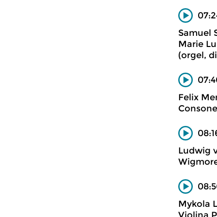
07:2
Samuel 
Marie Lu
(orgel, 
07:4
Felix Me
Consone
08:1
Ludwig 
Wigmore 
08:5
Mykola 
Violina 