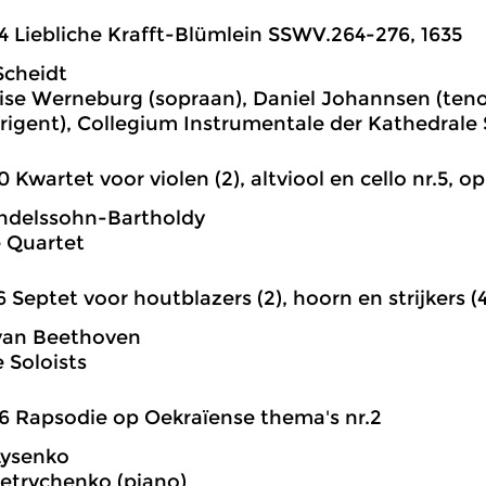
4 Liebliche Krafft-Blümlein SSWV.264-276, 1635
Scheidt
ise Werneburg (sopraan), Daniel Johannsen (teno
dirigent), Collegium Instrumentale der Kathedrale 
0 Kwartet voor violen (2), altviool en cello nr.5, op.4
ndelssohn-Bartholdy
 Quartet
6 Septet voor houtblazers (2), hoorn en strijkers (4)
van Beethoven
Soloists
6 Rapsodie op Oekraïense thema's nr.2
Lysenko
Petrychenko (piano)