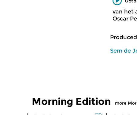
09:5
van het 
Oscar Pe
Produced
Sem de J
Morning Edition
more Morn
Classical Music
Classical M