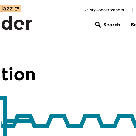
MyConcertzender
|
Search
S
tion