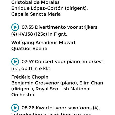
Cristóbal de Morales
Enrique López-Cortón (dirigent),
Capella Sancta Maria
07:35 Divertimento voor strijkers
(4) KV.138 (125c) in F gr.t.
Wolfgang Amadeus Mozart
Quatuor Ebène
07:47 Concert voor piano en orkest
nr.1, op.11 in e kl.t.
Frédéric Chopin
Benjamin Grosvenor (piano), Elim Chan
(dirigent), Royal Scottish National
Orchestra
08:26 Kwartet voor saxofoons (4),
'Introduction et variations sur une