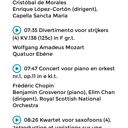
Cristóbal de Morales
Enrique López-Cortón (dirigent),
Capella Sancta Maria
07:35 Divertimento voor strijkers
(4) KV.138 (125c) in F gr.t.
Wolfgang Amadeus Mozart
Quatuor Ebène
07:47 Concert voor piano en orkest
nr.1, op.11 in e kl.t.
Frédéric Chopin
Benjamin Grosvenor (piano), Elim Chan
(dirigent), Royal Scottish National
Orchestra
08:26 Kwartet voor saxofoons (4),
'Introduction et variations sur une