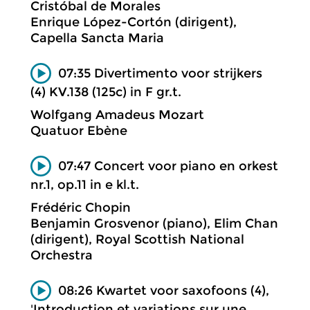
Cristóbal de Morales
Enrique López-Cortón (dirigent),
Capella Sancta Maria
07:35 Divertimento voor strijkers
(4) KV.138 (125c) in F gr.t.
Wolfgang Amadeus Mozart
Quatuor Ebène
07:47 Concert voor piano en orkest
nr.1, op.11 in e kl.t.
Frédéric Chopin
Benjamin Grosvenor (piano), Elim Chan
(dirigent), Royal Scottish National
Orchestra
08:26 Kwartet voor saxofoons (4),
'Introduction et variations sur une