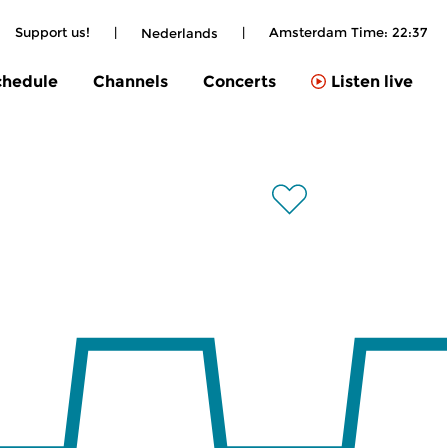
Support us!
|
|
Amsterdam Time:
22:37
Nederlands
chedule
Channels
Concerts
Listen live