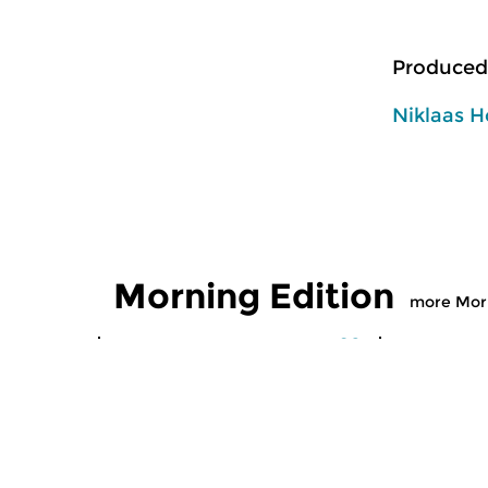
Produced
Niklaas H
Morning Edition
more Morn
Classical Music
Classical M