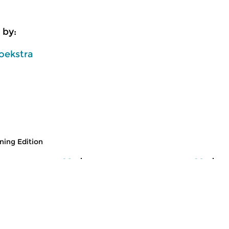
 by:
oekstra
ing Edition
usic
Classical Music
Cl