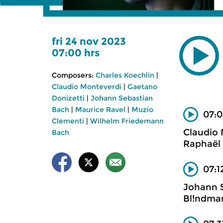
fri 24 nov 2023
07:00 hrs
Composers:
Charles Koechlin
|
Claudio Monteverdi
|
Gaetano
Donizetti
|
Johann Sebastian
Bach
|
Maurice Ravel
|
Muzio
07:0
Clementi
|
Wilhelm Friedemann
Claudio
Bach
Raphaël 
07:1
Johann 
Bl!ndma