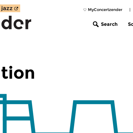
MyConcertzender
|
Search
S
tion