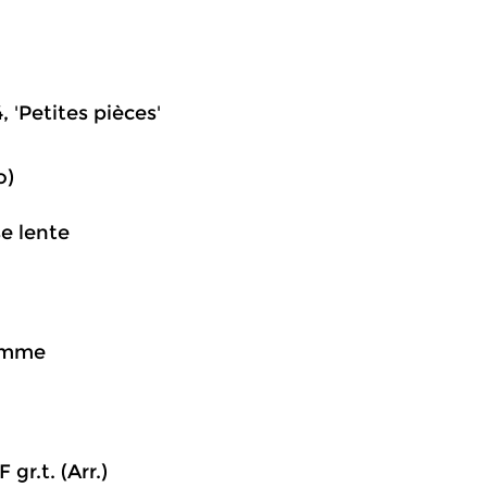
 'Petites pièces'
o)
se lente
homme
gr.t. (Arr.)