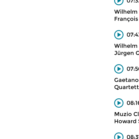
07:3
Wilhelm
François
07:4
Wilhelm
Jürgen G
07:5
Gaetano 
Quartett
08:1
Muzio C
Howard S
08:3