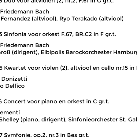
3 Duo voor altviolen (2) nr.2, F.61 in G gr.t.
 Friedemann Bach
 Fernandez (altviool), Ryo Terakado (altviool)
3 Sinfonia voor orkest F.67, BR.C2 in F gr.t.
 Friedemann Bach
roß (dirigent), Elbipolis Barockorchester Hambur
6 Kwartet voor violen (2), altviool en cello nr.15 in F
Donizetti
o Delfico
6 Concert voor piano en orkest in C gr.t.
lementi
helley (piano, dirigent), Sinfonieorchester St. Ga
7 Symfonie, op.2, nr.3 in Bes gr.t.