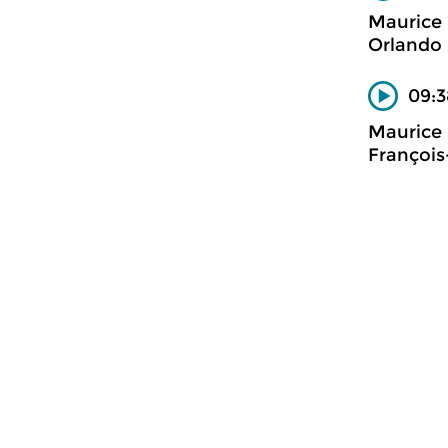
Maurice 
Orlando 
09:3
Maurice 
François-