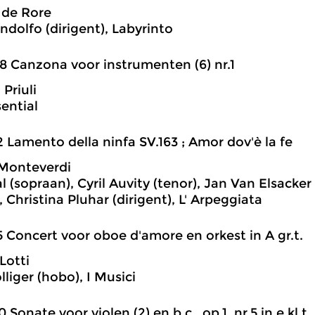
 de Rore
ndolfo (dirigent), Labyrinto
8 Canzona voor instrumenten (6) nr.1
Priuli
ential
2 Lamento della ninfa SV.163 ; Amor dov'è la fe
 Monteverdi
l (sopraan), Cyril Auvity (tenor), Jan Van Elsacker
, Christina Pluhar (dirigent), L' Arpeggiata
5 Concert voor oboe d'amore en orkest in A gr.t.
Lotti
liger (hobo), I Musici
0 Sonate voor violen (2) en b.c., op.1, nr.5 in e kl.t.