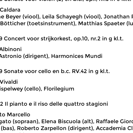
Caldara
 Beyer (viool), Leila Schayegh (viool), Jonathan P
Bötticher (toetsinstrument), Matthias Spaeter (lu
9 Concert voor strijkorkest, op.10, nr.2 in g kl.t.
Albinoni
Astronio (dirigent), Harmonices Mundi
9 Sonate voor cello en b.c. RV.42 in g kl.t.
Vivaldi
ispelwey (cello), Florilegium
2 Il pianto e il riso delle quattro stagioni
to Marcello
igato (sopraan), Elena Biscuola (alt), Raffaele Gio
 (bas), Roberto Zarpellon (dirigent), Accademia 