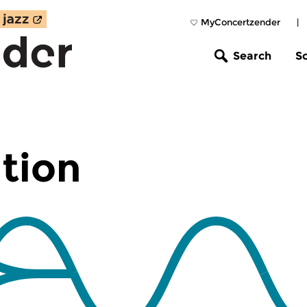
MyConcertzender
|
Search
S
tion