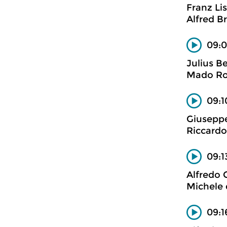
Franz Li
Alfred B
09:0
Julius B
Mado Rob
09:1
Giuseppe
Riccardo 
09:1
Alfredo 
Michele 
09:1