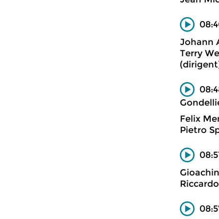
08:4
Johann 
Terry We
(dirigen
08:4
Gondelli
Felix Me
Pietro S
08:5
Gioachin
Riccardo
08:5