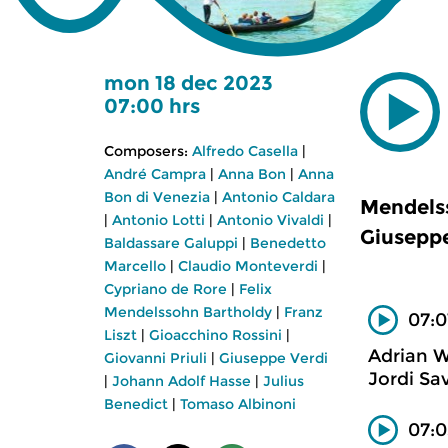
mon 18 dec 2023
07:00 hrs
Composers:
Alfredo Casella
|
André Campra
|
Anna Bon
|
Anna
Bon di Venezia
|
Antonio Caldara
Mendelss
|
Antonio Lotti
|
Antonio Vivaldi
|
Giuseppe
Baldassare Galuppi
|
Benedetto
Marcello
|
Claudio Monteverdi
|
Cypriano de Rore
|
Felix
Mendelssohn Bartholdy
|
Franz
07:0
Liszt
|
Gioacchino Rossini
|
Adrian W
Giovanni Priuli
|
Giuseppe Verdi
Jordi Sav
|
Johann Adolf Hasse
|
Julius
Benedict
|
Tomaso Albinoni
07:0