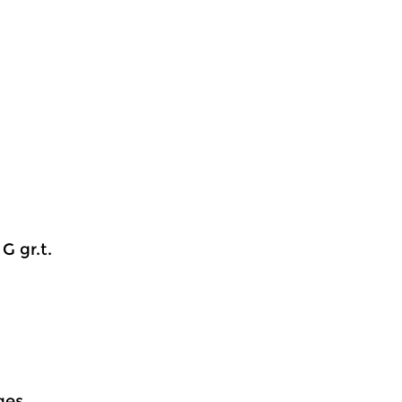
 G gr.t.
ges