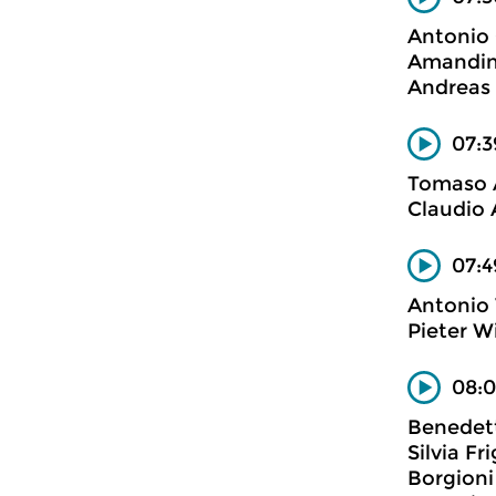
Antonio 
Amandine
Andreas 
07:3
Tomaso 
Claudio 
07:4
Antonio 
Pieter W
08:0
Benedet
Silvia Fr
Borgioni