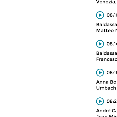
Venezia
08:1
Baldassa
Matteo N
08:1
Baldassa
Francesc
08:1
Anna Bon
Umbach 
08:2
André C
Jean Mic