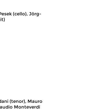
esek (cello), Jörg-
it)
rdani (tenor), Mauro
Claudio Monteverdi