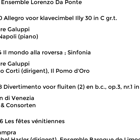
, Ensemble Lorenzo Da Ponte
0 Allegro voor klavecimbel Illy 30 in C gr.t.
re Galuppi
apoli (piano)
4 Il mondo alla roversa ; Sinfonia
re Galuppi
o Corti (dirigent), Il Pomo d'Oro
8 Divertimento voor fluiten (2) en b.c., op.3, nr.1 in
 di Venezia
& Consorten
6 Les fêtes vénitiennes
ampra
hel Hasler (dirigent), Ensemble Baroque de Limo