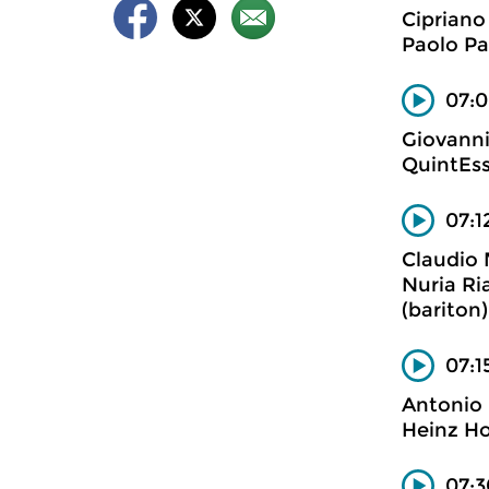
Cipriano
Paolo Pa
07:0
Giovanni 
QuintEss
07:1
Claudio
Nuria Ria
(bariton)
07:1
Antonio 
Heinz Hol
07:3