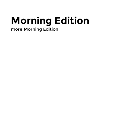
Morning Edition
more Morning Edition
Classical Music
Classical Music
Morning Edition
Morning Editi
sun 2 aug 2026 07:00 hrs
sat 1 aug 2026 07
Werken van Johann Adolf
Werken van Alessan
Hasse, Anoniem, Johann
Scarlatti, Johann Ku
Christoph Pepusch...
Johann Friedrich Fasc