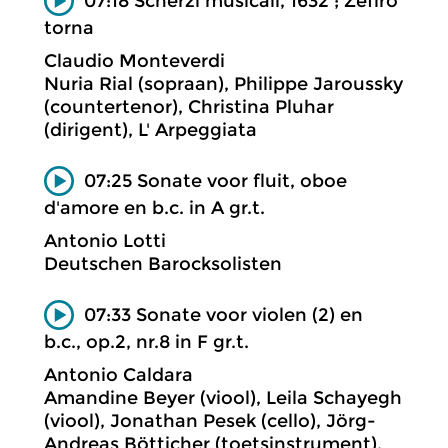
07:18 Scherzi musicali, 1632 ; Zefiro
torna
Claudio Monteverdi
Nuria Rial (sopraan), Philippe Jaroussky
(countertenor), Christina Pluhar
(dirigent), L' Arpeggiata
07:25 Sonate voor fluit, oboe
d'amore en b.c. in A gr.t.
Antonio Lotti
Deutschen Barocksolisten
07:33 Sonate voor violen (2) en
b.c., op.2, nr.8 in F gr.t.
Antonio Caldara
Amandine Beyer (viool), Leila Schayegh
(viool), Jonathan Pesek (cello), Jörg-
Andreas Bötticher (toetsinstrument),