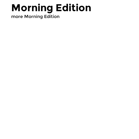
Morning Edition
more Morning Edition
Classical Music
Classical Music
Morning Edition
Morning Editi
sun 2 aug 2026 07:00 hrs
sat 1 aug 2026 07
Werken van Johann Adolf
Werken van Alessan
Hasse, Anoniem, Johann
Scarlatti, Johann Ku
Christoph Pepusch...
Johann Friedrich Fasc