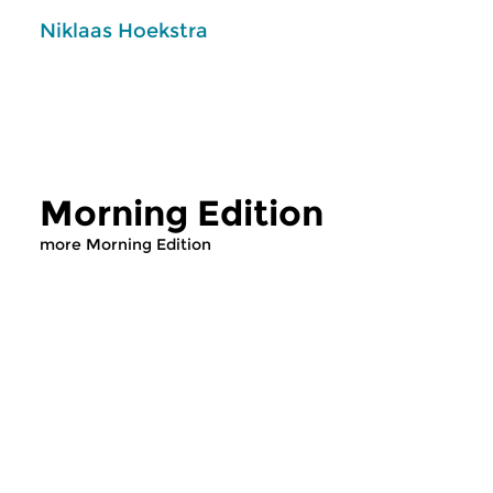
Niklaas Hoekstra
Morning Edition
more Morning Edition
Classical Music
Classical Music
Morning Edition
Morning Editi
sun 2 aug 2026 07:00 hrs
sat 1 aug 2026 07
Werken van Johann Adolf
Werken van Alessan