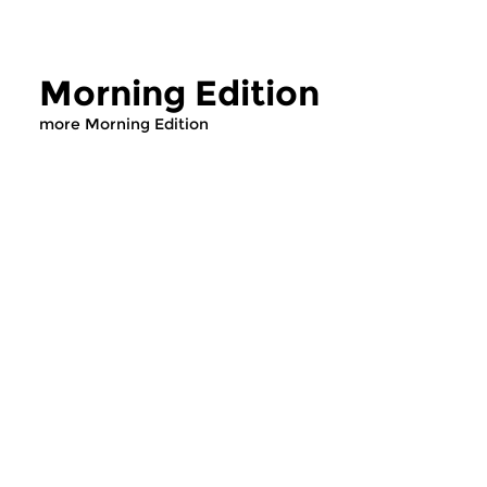
Morning Edition
more Morning Edition
Classical Music
Classical Music
Morning Edition
Morning Editi
sun 2 aug 2026 07:00 hrs
sat 1 aug 2026 07
Werken van Johann Adolf
Werken van Alessan
Hasse, Anoniem, Johann
Scarlatti, Johann Ku
Christoph Pepusch...
Johann Friedrich Fasc