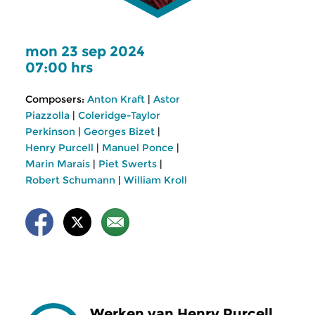
mon 23 sep 2024
07:00 hrs
Composers:
Anton Kraft
|
Astor
Piazzolla
|
Coleridge-Taylor
Perkinson
|
Georges Bizet
|
Henry Purcell
|
Manuel Ponce
|
Marin Marais
|
Piet Swerts
|
Robert Schumann
|
William Kroll
Werken van Henry Purcell,