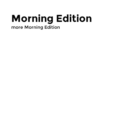
Morning Edition
more Morning Edition
Classical Music
Classical Music
Morning Edition
Morning Editi
sun 2 aug 2026 07:00 hrs
sat 1 aug 2026 07
Werken van Johann Adolf
Werken van Alessan
Hasse, Anoniem, Johann
Scarlatti, Johann Ku
Christoph Pepusch...
Johann Friedrich Fasc