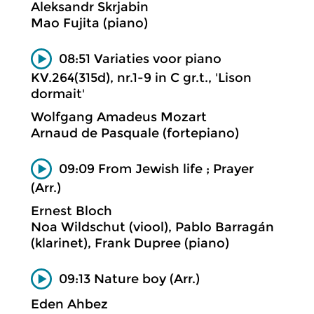
Aleksandr Skrjabin
Mao Fujita (piano)
08:51 Variaties voor piano
KV.264(315d), nr.1-9 in C gr.t., 'Lison
dormait'
Wolfgang Amadeus Mozart
Arnaud de Pasquale (fortepiano)
09:09 From Jewish life ; Prayer
(Arr.)
Ernest Bloch
Noa Wildschut (viool), Pablo Barragán
(klarinet), Frank Dupree (piano)
09:13 Nature boy (Arr.)
Eden Ahbez