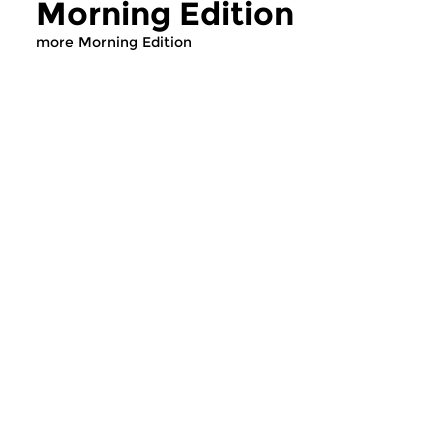
Morning Edition
more Morning Edition
Classical Music
Classical Music
Morning Edition
Morning Editi
sun 2 aug 2026 07:00 hrs
sat 1 aug 2026 07
Werken van Johann Adolf
Werken van Alessan
Hasse, Anoniem, Johann
Scarlatti, Johann Ku
Christoph Pepusch...
Johann Friedrich Fasc