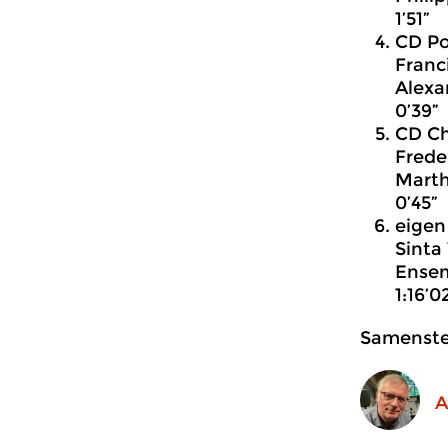
1’51”
CD Po
Franc
Alexa
0’39”
CD Ch
Frede
Marth
0’45”
eigen
Sinta
Ensem
1:16’0
Samenstel
A