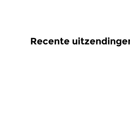
Recente uitzendinge
Hedendaags
Hedendaag
Muziekmakers der
Muziekm
Nederlanden
Nederla
ma 3 aug 2026 03:00 uur
ma 27 jul
De podcast In deze aflevering
Podcast: Di
het tweede gedeelte uit het...
In deze afl