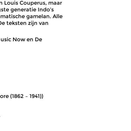
an Louis Couperus, maar
ste generatie Indo’s
omatische gamelan. Alle
e teksten zijn van
Music Now en De
re (1862 – 1941))
e