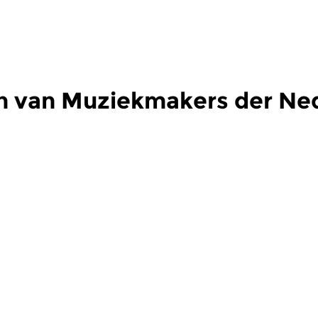
n van Muziekmakers der Ne
s
Hedendaags
H
akers der
Muziekmakers der
M
nden
Nederlanden
N
 2026 03:00 uur
ma 20 jul 2026 03:00 uur
m
ederik van der Laag
De podcast In deze aflevering –
De
evering het tweede...
net als in de vorige drie...
ee