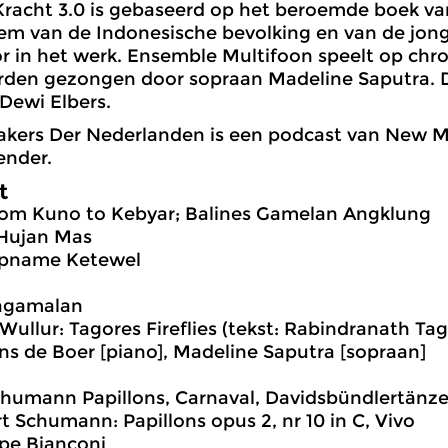
 Kracht 3.0 is gebaseerd op het beroemde boek v
em van de Indonesische bevolking en van de jong
or in het werk. Ensemble Multifoon speelt op chr
rden gezongen door sopraan Madeline Saputra. D
 Dewi Elbers.
kers Der Nederlanden is een podcast van New 
ender.
t
om Kuno to Kebyar; Balines Gamelan Angklung
 Hujan Mas
opname Ketewel
agamalan
Wullur: Tagores Fireflies (tekst: Rabindranath Tago
ns de Boer [piano], Madeline Saputra [sopraan]
humann Papillons, Carnaval, Davidsbündlertänz
t Schumann: Papillons opus 2, nr 10 in C, Vivo
ppe Bianconi