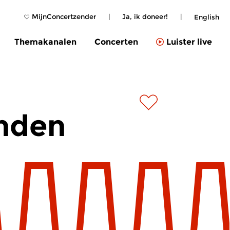
MijnConcertzender
|
Ja, ik doneer!
|
English
Themakanalen
Concerten
Luister live
nden