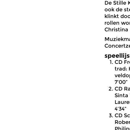
De Stille
ook de st
klinkt do
rollen wo
Christina
Muziekma
Concertz
speellijs
CD Fr
trad:
veld
7’00”
CD R
Sinta 
Laure
4’34”
CD Sc
Rober
Phili