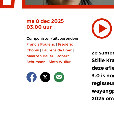
ma 8 dec 2025
03:00 uur
Componisten/uitvoerenden:
Francis Poulenc
|
Frédéric
Chopin
|
Laurens de Boer
|
ze same
Maarten Bauer
|
Robert
Stille K
Schumann
|
Sinta Wullur
deze afl
3.0 is n
regisseu
wayangp
2025 om 