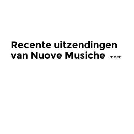
Recente uitzendingen
van Nuove Musiche
meer
Oud
|
Barok
Oud
|
Barok
Nuove Musiche
Nuove Musich
do 16 jul 2026 19:00 uur
do 9 jul 2026 19:
In dit programma klinken
Twee nieuwe cd’s m
gedeelten uit twee recent
barokmuziek. Trio Ay