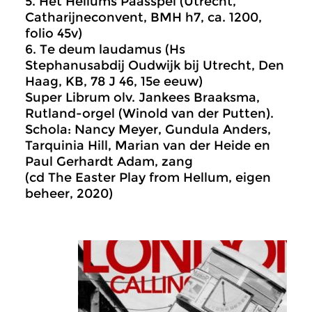
5. Het Hellums Paasspel (Utrecht,
Catharijneconvent, BMH h7, ca. 1200,
folio 45v)
6. Te deum laudamus (Hs
Stephanusabdij Oudwijk bij Utrecht, Den
Haag, KB, 78 J 46, 15e eeuw)
Super Librum olv. Jankees Braaksma,
Rutland-orgel (Winold van der Putten).
Schola: Nancy Meyer, Gundula Anders,
Tarquinia Hill, Marian van der Heide en
Paul Gerhardt Adam, zang
(cd The Easter Play from Hellum, eigen
beheer, 2020)