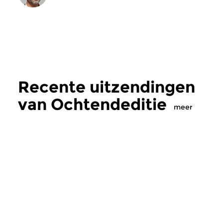
Recente uitzendingen
van Ochtendeditie
meer
Klassiek
Klassiek
Ochtendeditie
Ochtendeditie
zo 2 aug 2026 07:00 uur
za 1 aug 2026 07:
Werken van Johann Adolf
Werken van Alessan