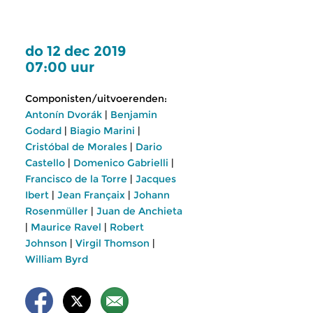
do 12 dec 2019
07:00 uur
Componisten/uitvoerenden:
Antonín Dvorák
|
Benjamin
Godard
|
Biagio Marini
|
Cristóbal de Morales
|
Dario
Castello
|
Domenico Gabrielli
|
Francisco de la Torre
|
Jacques
Ibert
|
Jean Françaix
|
Johann
Rosenmüller
|
Juan de Anchieta
|
Maurice Ravel
|
Robert
Johnson
|
Virgil Thomson
|
William Byrd