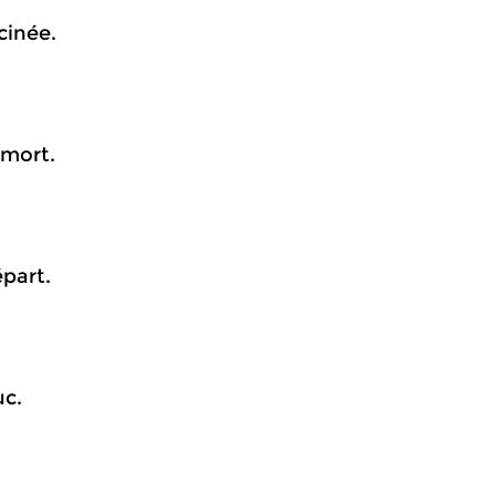
cinée.
 mort.
part.
uc.