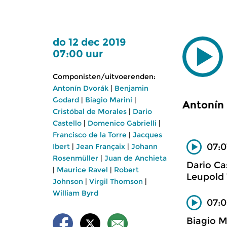
do 12 dec 2019
07:00 uur
Componisten/uitvoerenden:
Antonín Dvorák
|
Benjamin
Godard
|
Biagio Marini
|
Antonín 
Cristóbal de Morales
|
Dario
Castello
|
Domenico Gabrielli
|
Francisco de la Torre
|
Jacques
07:0
Ibert
|
Jean Françaix
|
Johann
Rosenmüller
|
Juan de Anchieta
Dario Ca
|
Maurice Ravel
|
Robert
Leupold 
Johnson
|
Virgil Thomson
|
William Byrd
07:0
Biagio M