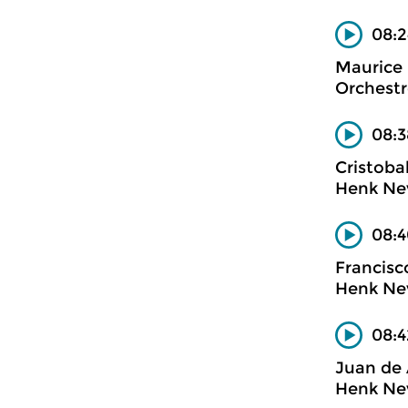
08:2
Maurice 
Orchestr
08:3
Cristoba
Henk Nev
08:
Francisc
Henk Nev
08:4
Juan de 
Henk Nev