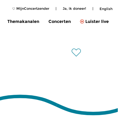
MijnConcertzender
|
Ja, ik doneer!
|
English
Themakanalen
Concerten
Luister live