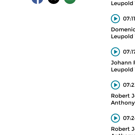
Leupold 
07:1
Domenico
Leupold 
07:1
Johann 
Leupold 
07:2
Robert 
Anthony 
07:2
Robert 