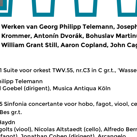
Werken van Georg Philipp Telemann, Josep
Krommer, Antonín Dvorák, Bohuslav Martinu
William Grant Still, Aaron Copland, John Ca
1 Suite voor orkest TWV.55, nr.C3 in C gr.t., ‘Wass
ilipp Telemann
 Goebel (dirigent), Musica Antiqua Köln
5 Sinfonia concertante voor hobo, fagot, viool, ce
Bes gr.t.
Haydn
golts (viool), Nicolas Altstaedt (cello), Alfredo Be
fagot), Jonathan Cohen (dirigent), Arcangelo