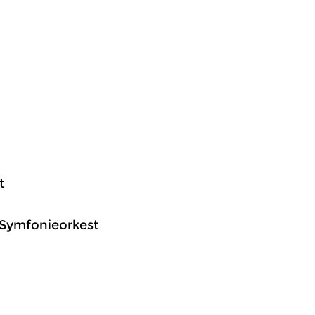
t
e Symfonieorkest