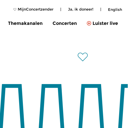
MijnConcertzender
|
Ja, ik doneer!
|
English
Themakanalen
Concerten
Luister live