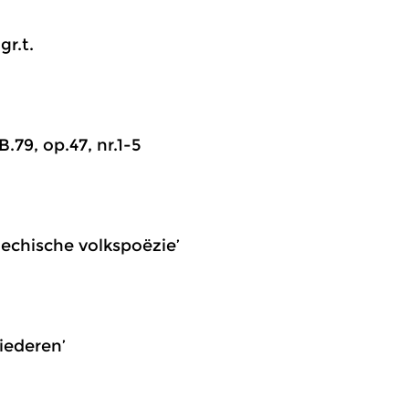
gr.t.
.79, op.47, nr.1-5
sjechische volkspoëzie’
iederen’