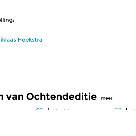
ling:
iklaas Hoekstra
n van Ochtendeditie
meer
Klassiek
Kl