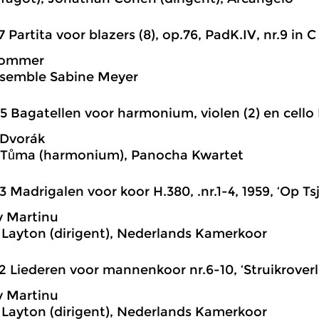
7 Partita voor blazers (8), op.76, PadK.IV, nr.9 in C 
rommer
nsemble Sabine Meyer
5 Bagatellen voor harmonium, violen (2) en cello B
 Dvorák
v Tůma (harmonium), Panocha Kwartet
3 Madrigalen voor koor H.380, .nr.1-4, 1959, ‘Op T
v Martinu
Layton (dirigent), Nederlands Kamerkoor
2 Liederen voor mannenkoor nr.6-10, ‘Struikroverl
v Martinu
Layton (dirigent), Nederlands Kamerkoor