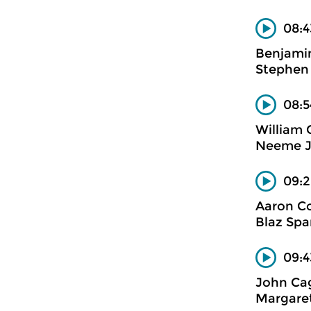
08:4
Benjamin
Stephen
08:5
William G
Neeme Jä
09:2
Aaron C
Blaz Spa
09:4
John Cag
Margaret