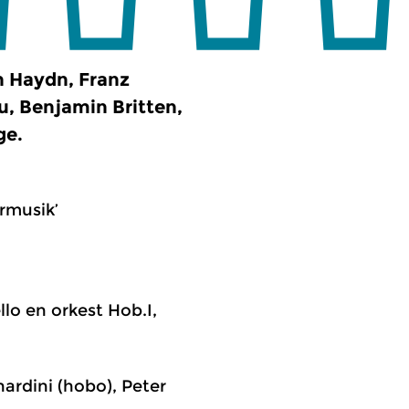
h Haydn, Franz
, Benjamin Britten,
ge.
ermusik’
llo en orkest Hob.I,
rnardini (hobo), Peter