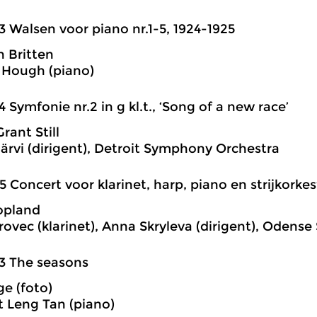
3 Walsen voor piano nr.1-5, 1924-1925
 Britten
 Hough (piano)
4 Symfonie nr.2 in g kl.t., ‘Song of a new race’
rant Still
rvi (dirigent), Detroit Symphony Orchestra
5 Concert voor klarinet, harp, piano en strijkorkes
opland
rovec (klarinet), Anna Skryleva (dirigent), Odens
3 The seasons
e (foto)
 Leng Tan (piano)