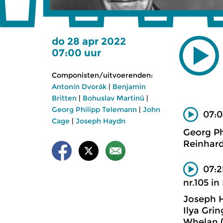
do 28 apr 2022
07:00 uur
Componisten/uitvoerenden:
Antonín Dvorák
|
Benjamin
Britten
|
Bohuslav Martinû
|
Georg Philipp Telemann
|
John
07:0
Cage
|
Joseph Haydn
Georg Ph
Reinhard
07:2
nr.105 in 
Joseph 
Ilya Grin
Whelan (