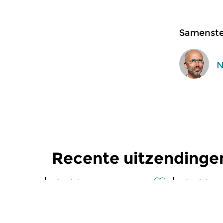
Samenstel
N
Recente uitzendinge
Klassiek
Klassiek