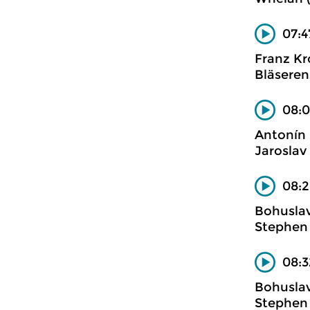
07:4
Franz K
Bläsere
08:0
Antonín
Jarosla
08:2
Bohusla
Stephen 
08:3
Bohusla
Stephen 