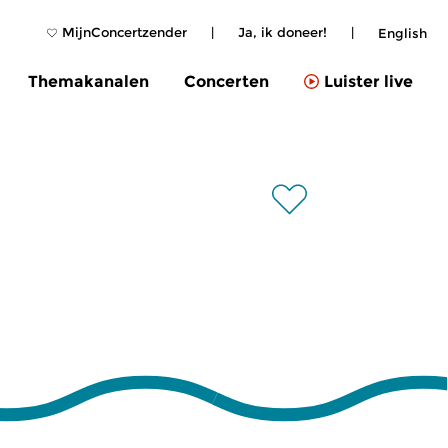
MijnConcertzender
|
Ja, ik doneer!
|
English
Themakanalen
Concerten
Luister live