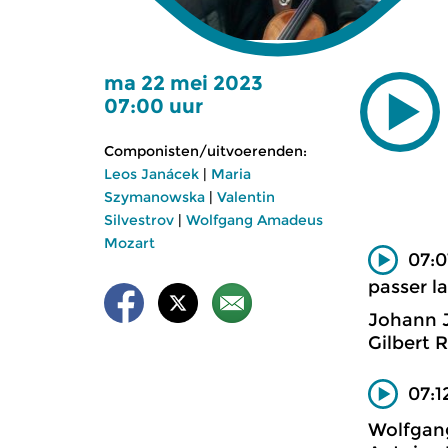
ma 22 mei 2023
07:00 uur
Componisten/uitvoerenden:
Leos Janácek
|
Maria
Szymanowska
|
Valentin
Silvestrov
|
Wolfgang Amadeus
Mozart
07:0
passer l
Johann 
Gilbert 
07:1
Wolfgan