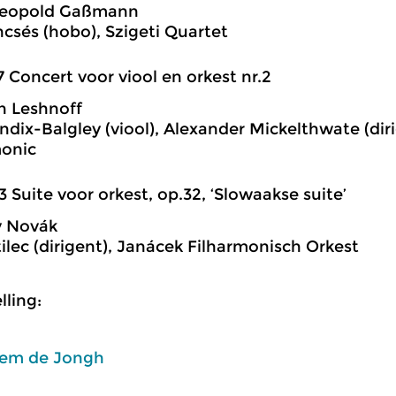
 Leopold Gaßmann
ncsés (hobo), Szigeti Quartet
7 Concert voor viool en orkest nr.2
n Leshnoff
dix-Balgley (viool), Alexander Mickelthwate (dir
monic
3 Suite voor orkest, op.32, ‘Slowaakse suite’
v Novák
ilec (dirigent), Janácek Filharmonisch Orkest
ling:
em de Jongh