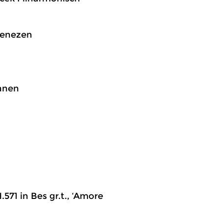
 genezen
kanen
.571 in Bes gr.t., ‘Amore