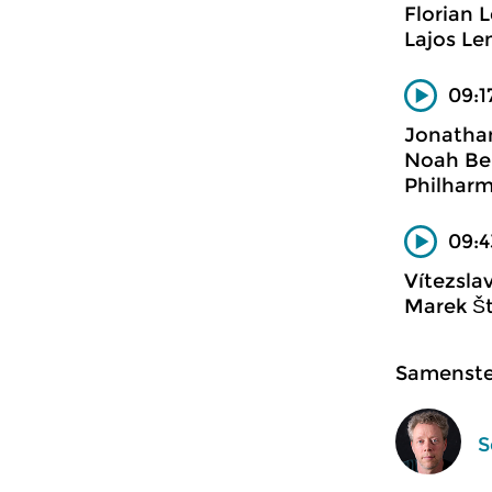
Florian
Lajos Le
09:1
Jonatha
Noah Ben
Philhar
09:4
Vítezsla
Marek Št
Samenstel
S