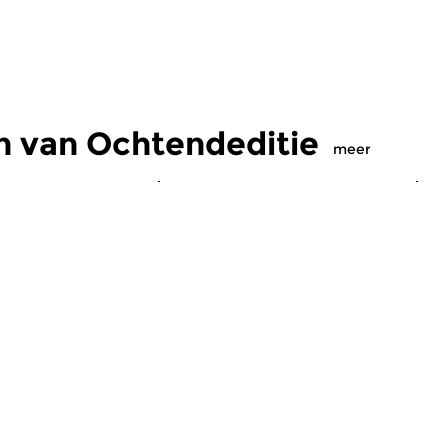
n van Ochtendeditie
meer
Klassiek
Kl
editie
Ochtendeditie
O
2026 07:00 uur
vr 31 jul 2026 07:00 uur
d
 Alessandro
Werken van Johann Philipp
We
Johann Kuhnau,
Krieger, Johann Heinrich
Kr
rich Fasch, Jan...
Schmelzer, François-Joseph...
Lo