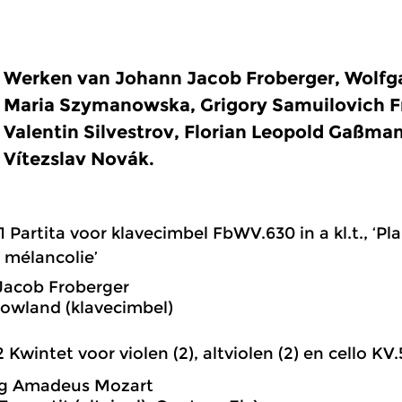
Werken van Johann Jacob Froberger, Wolf
Maria Szymanowska, Grigory Samuilovich Fri
Valentin Silvestrov, Florian Leopold Gaßma
Vítezslav Novák.
1 Partita voor klavecimbel FbWV.630 in a kl.t., ‘Pl
a mélancolie’
Jacob Froberger
Rowland (klavecimbel)
2 Kwintet voor violen (2), altviolen (2) en cello KV.5
g Amadeus Mozart