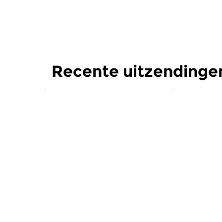
Recente uitzendinge
Klassiek
Klassiek
Ochtendeditie
Ochtend
zo 2 aug 2026 07:00 uur
za 1 aug 
Werken van Johann Adolf
Werken van
Hasse, Anoniem, Johann
Scarlatti, 
Christoph Pepusch...
Johann Fried