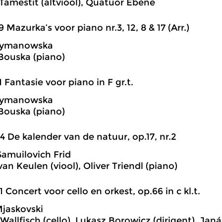
Tamestit (altviool), Quatuor Ebène
9 Mazurka’s voor piano nr.3, 12, 8 & 17 (Arr.)
zymanowska
Bouska (piano)
1 Fantasie voor piano in F gr.t.
zymanowska
Bouska (piano)
4 De kalender van de natuur, op.17, nr.2
Samuilovich Frid
van Keulen (viool), Oliver Triendl (piano)
1 Concert voor cello en orkest, op.66 in c kl.t.
Mjaskovski
Wallfisch (cello), Lukasz Borowicz (dirigent), Ja