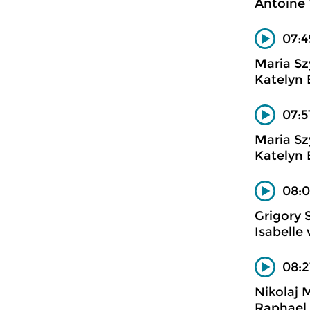
Antoine 
07:4
Maria S
Katelyn 
07:5
Maria S
Katelyn 
08:0
Grigory 
Isabelle 
08:2
Nikolaj 
Raphael 