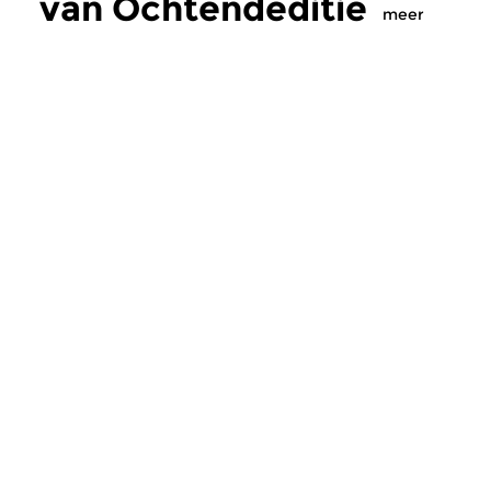
van Ochtendeditie
meer
Klassiek
Klassiek
Ochtendeditie
Ochtendeditie
zo 2 aug 2026 07:00 uur
za 1 aug 2026 07:
Werken van Johann Adolf
Werken van Alessan
Hasse, Anoniem, Johann
Scarlatti, Johann Ku
Christoph Pepusch...
Johann Friedrich Fasc
Meer van
programmamaker