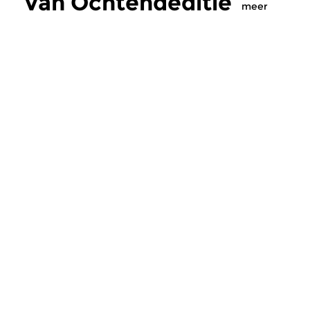
van Ochtendeditie
meer
Klassiek
Klassiek
Ochtendeditie
Ochtendeditie
zo 2 aug 2026 07:00 uur
za 1 aug 2026 07:
Werken van Johann Adolf
Werken van Alessan
Hasse, Anoniem, Johann
Scarlatti, Johann Ku
Christoph Pepusch...
Johann Friedrich Fasc
Meer van
programmamaker