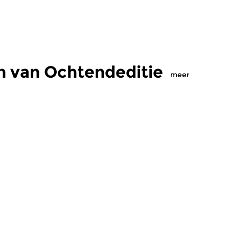
n van Ochtendeditie
meer
Klassiek
Kl
editie
Ochtendeditie
O
2026 07:00 uur
vr 31 jul 2026 07:00 uur
d
 Alessandro
Werken van Johann Philipp
We
Johann Kuhnau,
Krieger, Johann Heinrich
Kr
rich Fasch, Jan...
Schmelzer, François-Joseph...
Lo