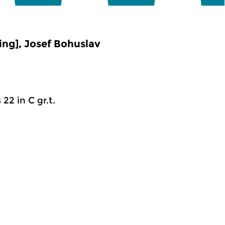
ng], Josef Bohuslav
22 in C gr.t.