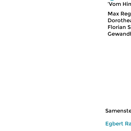
‘Vom Him
Max Reg
Dorothea
Florian S
Gewandh
Samenstel
Egbert R