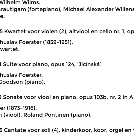
Wilhelm Wilms.
rautigam (fortepiano), Michael Alexander Willens 
e.
5 Kwartet voor violen (2), altviool en cello nr. 1, opu
huslav Foerster (1859-1951).
wartet.
1 Suite voor piano, opus 124, ‘Jicínská’.
huslav Foerster.
 Goodson (piano).
3 Sonate voor viool en piano, opus 103b, nr. 2 in A g
r (1873-1916).
n (viool), Roland Pöntinen (piano).
5 Cantate voor soli (4), kinderkoor, koor, orgel en v