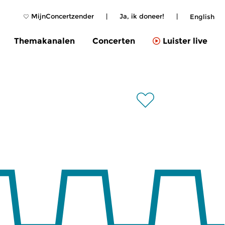
MijnConcertzender
|
Ja, ik doneer!
|
English
Themakanalen
Concerten
Luister live