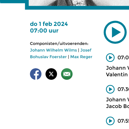
do 1 feb 2024
07:00 uur
Componisten/uitvoerenden:
Johann Wilhelm Wilms
|
Josef
Bohuslav Foerster
|
Max Reger
07:0
Johann W
Valentin
07:3
Johann 
Jacob Bo
07:5