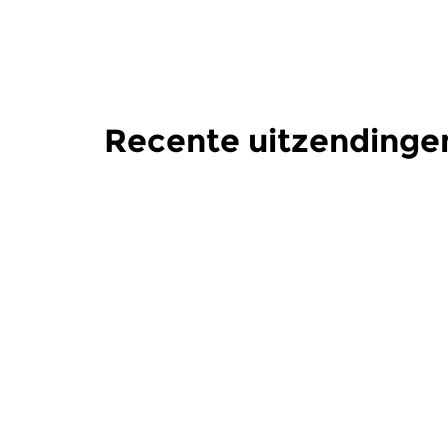
Recente uitzendinge
Klassiek
Klassiek
Ochtendeditie
Ochtend
zo 2 aug 2026 07:00 uur
za 1 aug 
Werken van Johann Adolf
Werken van
Hasse, Anoniem, Johann
Scarlatti, 
Christoph Pepusch...
Johann Fried