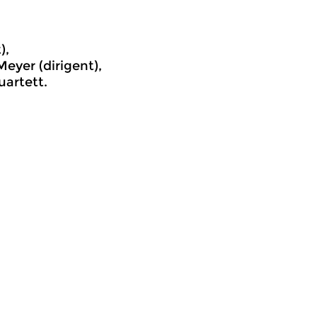
),
Meyer (dirigent),
artett.