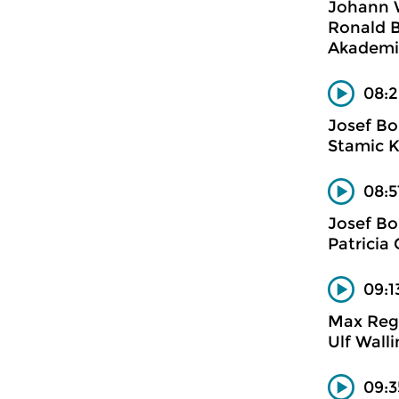
Johann 
Ronald B
Akademi
08:2
Josef Bo
Stamic K
08:5
Josef Bo
Patricia
09:1
Max Rege
Ulf Walli
09:3