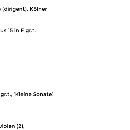
(dirigent), Kölner
s 15 in E gr.t.
r.t., ‘Kleine Sonate’.
iolen (2),