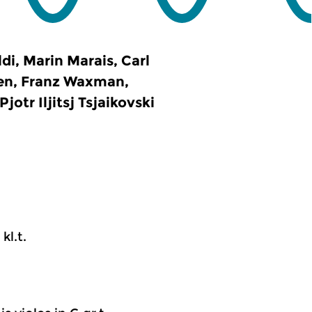
di, Marin Marais, Carl
en, Franz Waxman,
otr Iljitsj Tsjaikovski
kl.t.