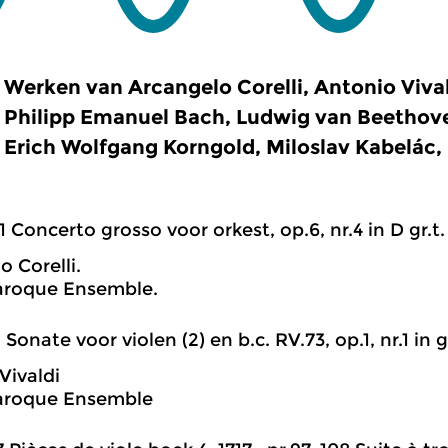
Werken van Arcangelo Corelli, Antonio Vival
Philipp Emanuel Bach, Ludwig van Beethov
Erich Wolfgang Korngold, Miloslav Kabelác, Pj
1 Concerto grosso voor orkest, op.6, nr.4 in D gr.t.
o Corelli.
aroque Ensemble.
1 Sonate voor violen (2) en b.c. RV.73, op.1, nr.1 in g 
Vivaldi
Baroque Ensemble