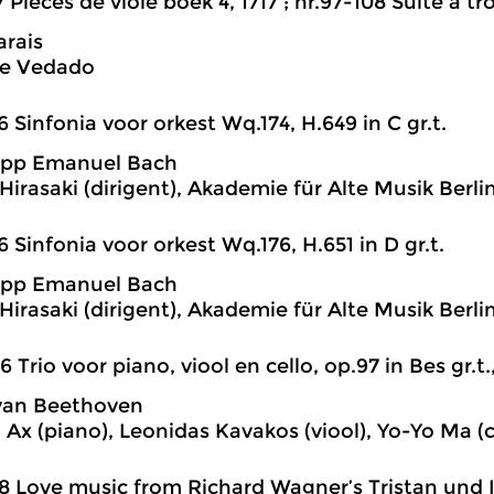
7 Pièces de viole boek 4, 1717 ; nr.97-108 Suite à troi
rais
e Vedado
6 Sinfonia voor orkest Wq.174, H.649 in C gr.t.
lipp Emanuel Bach
irasaki (dirigent), Akademie für Alte Musik Berli
6 Sinfonia voor orkest Wq.176, H.651 in D gr.t.
lipp Emanuel Bach
irasaki (dirigent), Akademie für Alte Musik Berli
6 Trio voor piano, viool en cello, op.97 in Bes gr.t.
van Beethoven
Ax (piano), Leonidas Kavakos (viool), Yo-Yo Ma (c
8 Love music from Richard Wagner’s Tristan und 