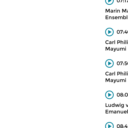
07:1
Marin Ma
Ensembl
07:4
Carl Phi
Mayumi H
07:5
Carl Phi
Mayumi H
08:0
Ludwig 
Emanuel 
08:4