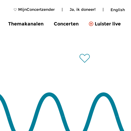
MijnConcertzender
|
Ja, ik doneer!
|
English
Themakanalen
Concerten
Luister live