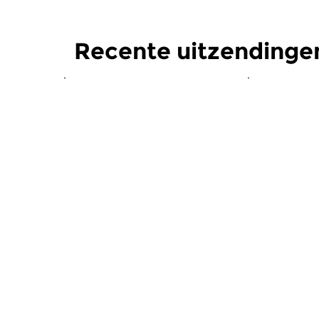
Recente uitzendinge
Klassiek
Klassiek
Ochtendeditie
Ochtend
zo 2 aug 2026 07:00 uur
za 1 aug 
Werken van Johann Adolf
Werken van
Hasse, Anoniem, Johann
Scarlatti, 
Christoph Pepusch...
Johann Fried