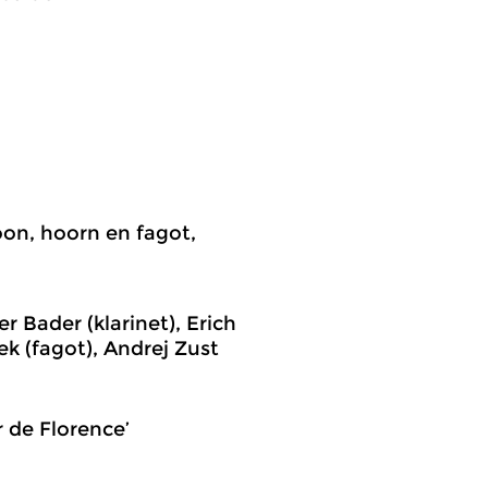
foon, hoorn en fagot,
 Bader (klarinet), Erich
k (fagot), Andrej Zust
ir de Florence’