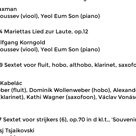
axman
Roussev (viool), Yeol Eum Son (piano)
4 Mariettas Lied zur Laute, op.12
lfgang Korngold
Roussev (viool), Yeol Eum Son (piano)
9 Sextet voor fluit, hobo, althobo, klarinet, saxo
 Kabelác
ber (fluit), Dominik Wollenweber (hobo), Alexander
klarinet), Kathi Wagner (saxofoon), Václav Vonáse
7 Sextet voor strijkers (6), op.70 in d kl.t., ‘Souven
tsj Tsjaikovski