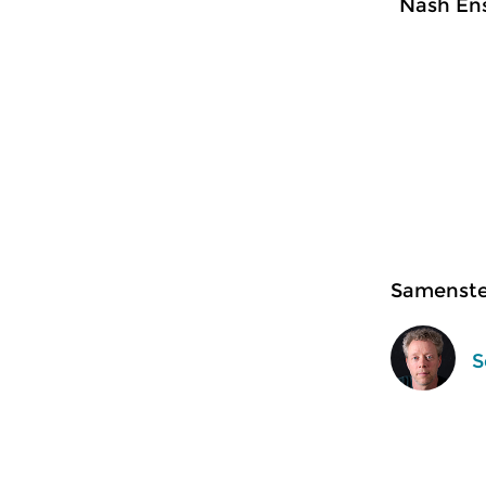
Nash En
Samenstel
S