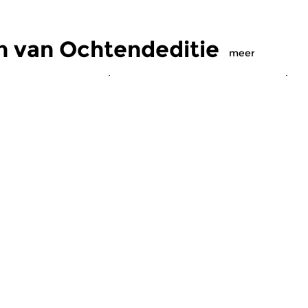
n van Ochtendeditie
meer
Klassiek
Kl
editie
Ochtendeditie
O
2026 07:00 uur
vr 31 jul 2026 07:00 uur
d
 Alessandro
Werken van Johann Philipp
We
Johann Kuhnau,
Krieger, Johann Heinrich
Kr
rich Fasch, Jan...
Schmelzer, François-Joseph...
Lo