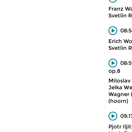
Franz W
Svetlin 
08:5
Erich Wo
Svetlin 
08:5
op.8
Miloslav
Jelka We
Wagner (
(hoorn)
09:1
Pjotr Ilji