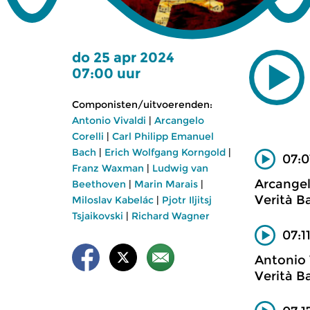
do 25 apr 2024
07:00 uur
Componisten/uitvoerenden:
Antonio Vivaldi
|
Arcangelo
Corelli
|
Carl Philipp Emanuel
Bach
|
Erich Wolfgang Korngold
|
07:0
Franz Waxman
|
Ludwig van
Arcangel
Beethoven
|
Marin Marais
|
Verità B
Miloslav Kabelác
|
Pjotr Iljitsj
Tsjaikovski
|
Richard Wagner
07:1
Antonio 
Verità 