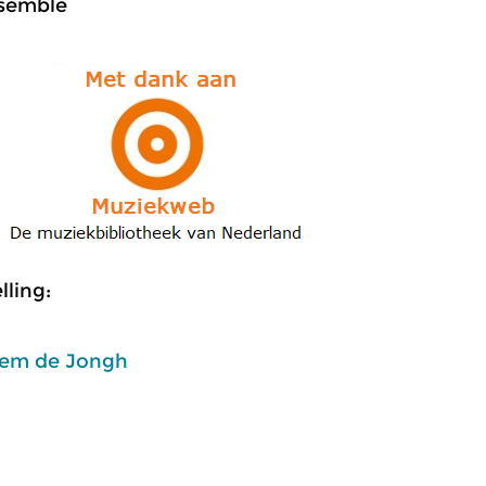
semble
ling:
em de Jongh