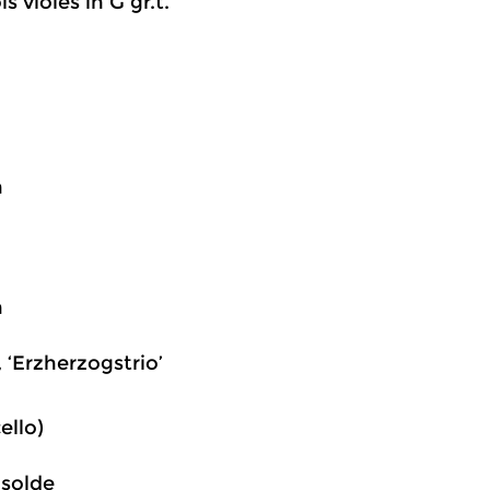
s violes in G gr.t.
n
n
, ‘Erzherzogstrio’
ello)
Isolde