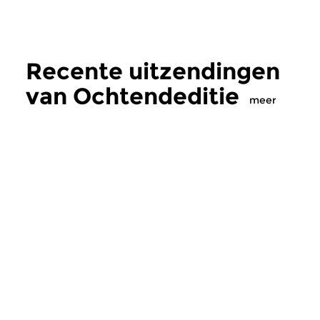
Recente uitzendingen
van Ochtendeditie
meer
Klassiek
Klassiek
Ochtendeditie
Ochtendeditie
zo 2 aug 2026 07:00 uur
za 1 aug 2026 07:
Werken van Johann Adolf
Werken van Alessan
Hasse, Anoniem, Johann
Scarlatti, Johann Ku
Christoph Pepusch...
Johann Friedrich Fasc