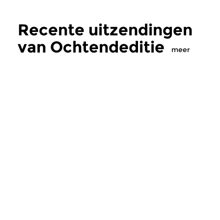
Recente uitzendingen
van Ochtendeditie
meer
Klassiek
Klassiek
Ochtendeditie
Ochtendeditie
zo 2 aug 2026 07:00 uur
za 1 aug 2026 07:
Werken van Johann Adolf
Werken van Alessan
Hasse, Anoniem, Johann
Scarlatti, Johann Ku
Christoph Pepusch...
Johann Friedrich Fasc