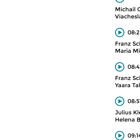
Michail 
Viachesl
08:2
Franz Sc
Maria Mil
08:4
Franz Sc
Yaara Ta
08:5
Julius K
Helena B
09:1