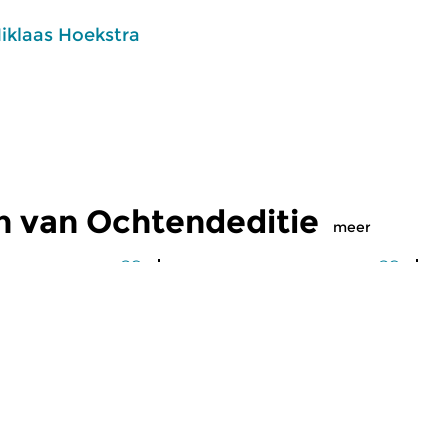
iklaas Hoekstra
n van Ochtendeditie
meer
Klassiek
Kl
editie
Ochtendeditie
O
2026 07:00 uur
vr 31 jul 2026 07:00 uur
d