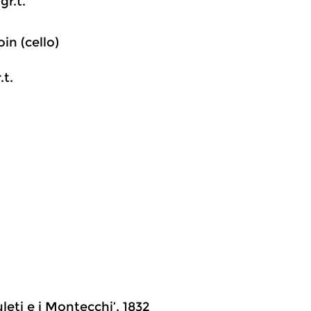
gr.t.
in (cello)
.t.
uleti e i Montecchi’, 1832