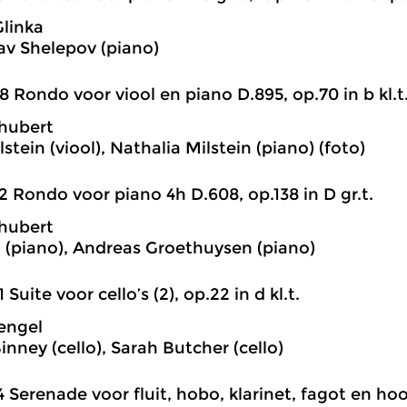
Glinka
av Shelepov (piano)
8 Rondo voor viool en piano D.895, op.70 in b kl.t.
hubert
stein (viool), Nathalia Milstein (piano) (foto)
2 Rondo voor piano 4h D.608, op.138 in D gr.t.
hubert
l (piano), Andreas Groethuysen (piano)
1 Suite voor cello’s (2), op.22 in d kl.t.
lengel
inney (cello), Sarah Butcher (cello)
4 Serenade voor fluit, hobo, klarinet, fagot en ho