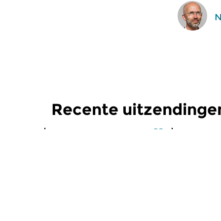
N
Recente uitzendinge
Klassiek
Klassiek
Ochtendeditie
Ochtend
zo 2 aug 2026 07:00 uur
za 1 aug 