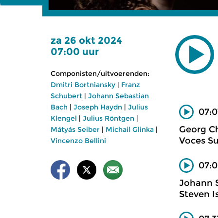
za 26 okt 2024
07:00 uur
Componisten/uitvoerenden:
Dmitri Bortniansky
|
Franz
Schubert
|
Johann Sebastian
Bach
|
Joseph Haydn
|
Julius
07:0
Klengel
|
Julius Röntgen
|
Georg Ch
Mátyás Seiber
|
Michail Glinka
|
Voces Su
Vincenzo Bellini
07:0
Johann 
Steven Is