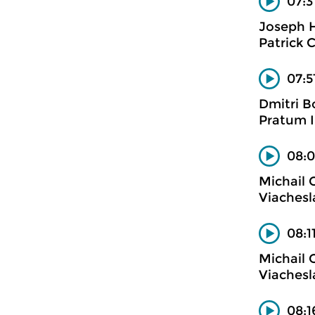
07:3
Joseph 
Patrick C
07:5
Dmitri B
Pratum 
08:0
Michail 
Viachesl
08:1
Michail 
Viachesl
08:1