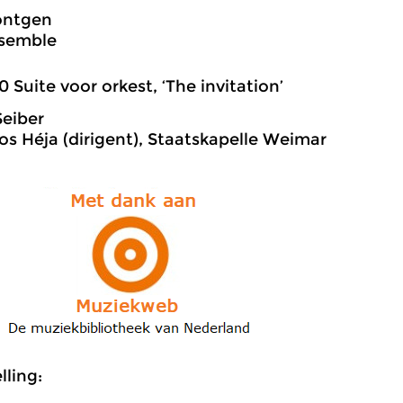
öntgen
nsemble
0 Suite voor orkest, ‘The invitation’
eiber
 Héja (dirigent), Staatskapelle Weimar
ling: