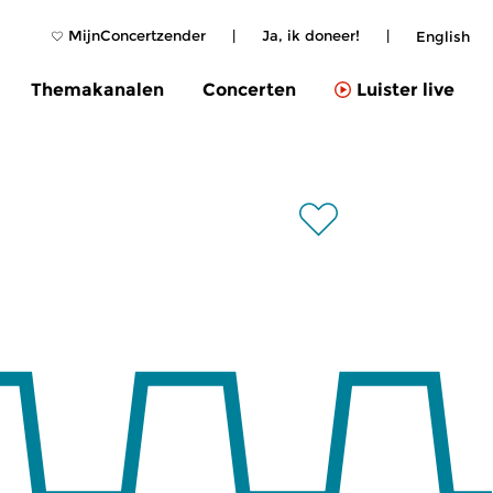
MijnConcertzender
|
Ja, ik doneer!
|
English
Themakanalen
Concerten
Luister live