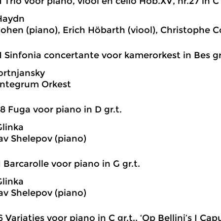
1 Trio voor piano, viool en cello Hob.XV, nr.27 in C 
Haydn
ohen (piano), Erich Höbarth (viool), Christophe Co
1 Sinfonia concertante voor kamerorkest in Bes gr
ortnjansky
Integrum Orkest
8 Fuga voor piano in D gr.t.
Glinka
av Shelepov (piano)
1 Barcarolle voor piano in G gr.t.
Glinka
av Shelepov (piano)
6 Variaties voor piano in C gr.t., ‘Op Bellini’s I Cap