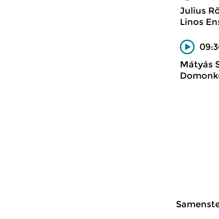
Julius R
Linos E
09:3
Mátyás S
Domonkos
Samenstel