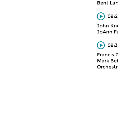
Bent Lars
09:2
John Kn
JoAnn Fal
09:3
Francis 
Mark Beb
Orchestr