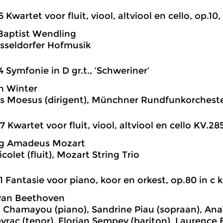
5 Kwartet voor fluit, viool, altviool en cello, op.10, 
Baptist Wendling
sseldorfer Hofmusik
4 Symfonie in D gr.t., ‘Schweriner’
n Winter
 Moesus (dirigent), Münchner Rundfunkorchest
7 Kwartet voor fluit, viool, altviool en cello KV.285
g Amadeus Mozart
colet (fluit), Mozart String Trio
1 Fantasie voor piano, koor en orkest, op.80 in c kl
van Beethoven
 Chamayou (piano), Sandrine Piau (sopraan), Anaïk
yrac (tenor), Florian Sempey (bariton), Laurence E