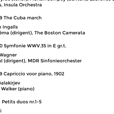
, Insula Orchestra
39 The Cuba march
 Ingalls
ma (dirigent), The Boston Camerata
0 Symfonie WWV.35 in E gr.t.
 Wagner
l (dirigent), MDR Sinfonieorchester
9 Capriccio voor piano, 1902
alakirjev
 Walker (piano)
1 Petits duos nr.1-5
i