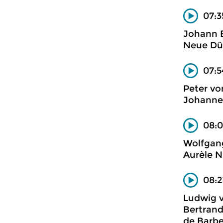
07:3
Johann 
Neue Dü
07:5
Peter vo
Johannes
08:0
Wolfgan
Aurèle Ni
08:2
Ludwig 
Bertrand
de Barbe