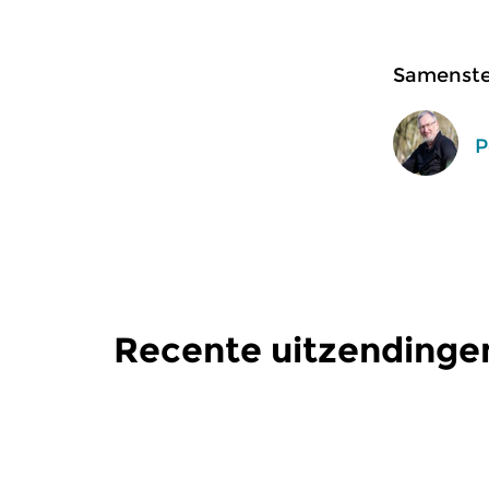
Samenstel
P
Recente uitzendinge
Klassiek
Klassiek