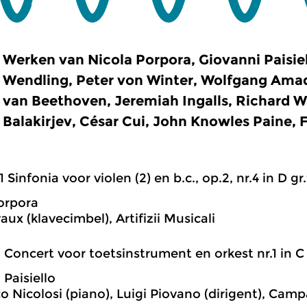
Werken van Nicola Porpora, Giovanni Paisie
Wendling, Peter von Winter, Wolfgang Ama
van Beethoven, Jeremiah Ingalls, Richard W
Balakirjev, César Cui, John Knowles Paine, 
1 Sinfonia voor violen (2) en b.c., op.2, nr.4 in D gr
orpora
ux (klavecimbel), Artifizii Musicali
1 Concert voor toetsinstrument en orkest nr.1 in C 
 Paisiello
o Nicolosi (piano), Luigi Piovano (dirigent), Ca