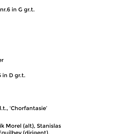
nr.6 in G gr.t.
er
 in D gr.t.
.t., ‘Chorfantasie’
 Morel (alt), Stanislas
quilbey (dirigent),