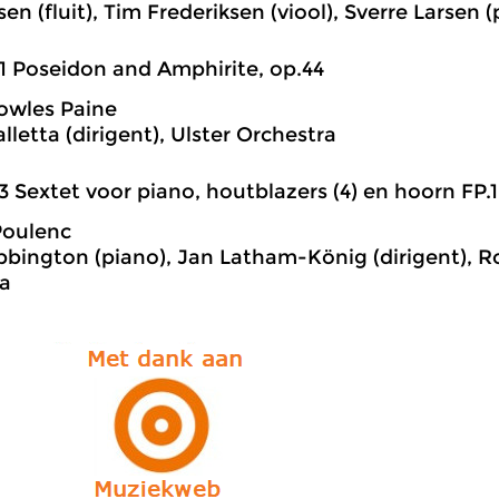
en (fluit), Tim Frederiksen (viool), Sverre Larsen 
1 Poseidon and Amphirite, op.44
owles Paine
letta (dirigent), Ulster Orchestra
3 Sextet voor piano, houtblazers (4) en hoorn FP.
Poulenc
bington (piano), Jan Latham-König (dirigent), R
a