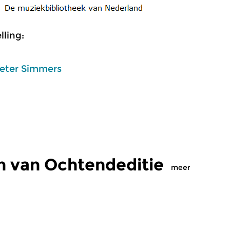
ling:
eter Simmers
n van Ochtendeditie
meer
Klassiek
Kl