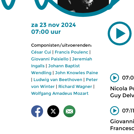
za 23 nov 2024
07:00 uur
Componisten/uitvoerenden:
César Cui
|
Francis Poulenc
|
Giovanni Paisiello
|
Jeremiah
Ingalls
|
Johann Baptist
Wendling
|
John Knowles Paine
07:0
|
Ludwig van Beethoven
|
Peter
von Winter
|
Richard Wagner
|
Nicola P
Wolfgang Amadeus Mozart
Guy Delva
07:1
Giovanni
Francesc