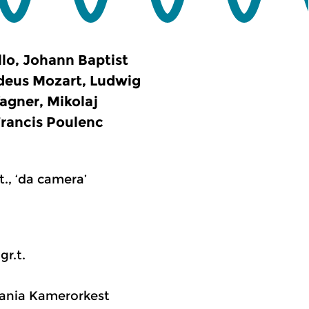
llo, Johann Baptist
deus Mozart, Ludwig
agner, Mikolaj
Francis Poulenc
.t., ‘da camera’
gr.t.
mpania Kamerorkest