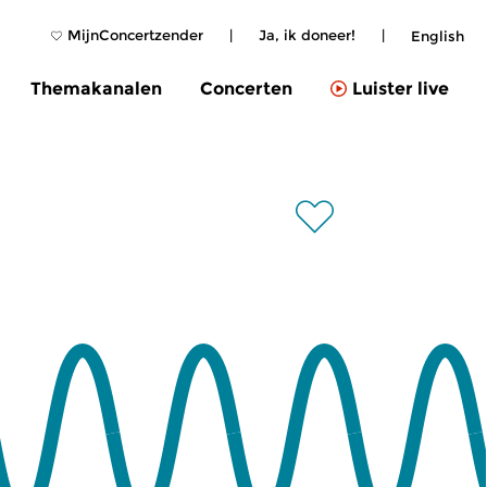
MijnConcertzender
|
Ja, ik doneer!
|
English
Themakanalen
Concerten
Luister live