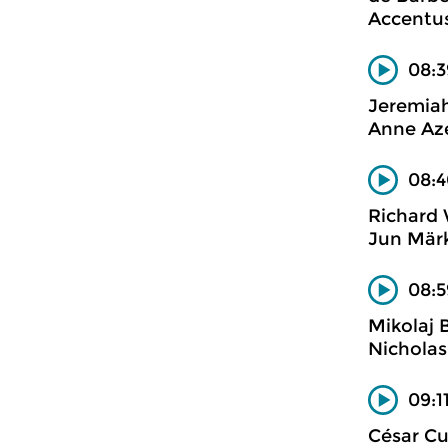
Accentus
08:
Jeremiah
Anne Azé
08:4
Richard
Jun Märk
08:5
Mikolaj B
Nicholas
09:1
César Cu