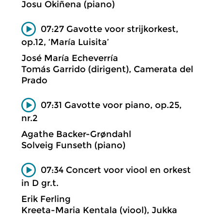
Josu Okiñena (piano)
07:27 Gavotte voor strijkorkest,
op.12, ‘María Luisita’
José María Echeverría
Tomás Garrido (dirigent), Camerata del
Prado
07:31 Gavotte voor piano, op.25,
nr.2
Agathe Backer-Grøndahl
Solveig Funseth (piano)
07:34 Concert voor viool en orkest
in D gr.t.
Erik Ferling
Kreeta-Maria Kentala (viool), Jukka