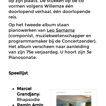
op zijn plaats. De stukken op de cd
vormen volgens Willemze één
doorlopend verhaal, één doorlopende
reis.
Op het tweede album staan
pianowerken van
Leo Samama
(componist, muziekwetenschapper en
programmamaker bij de Concertzender).
Het album verscheen naar aanleiding
van zijn 75e verjaardag. U hoort zijn 3e
Pianosonate.
Speellijst
Marcel
Grandjany
:
Rhapsodie
Ramin Amin