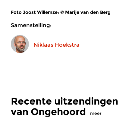
Foto Joost Willemze: © Marije van den Berg
Samenstelling:
Niklaas Hoekstra
Recente uitzendingen
van Ongehoord
meer
Hedendaags
Hedendaags
|
Eigent