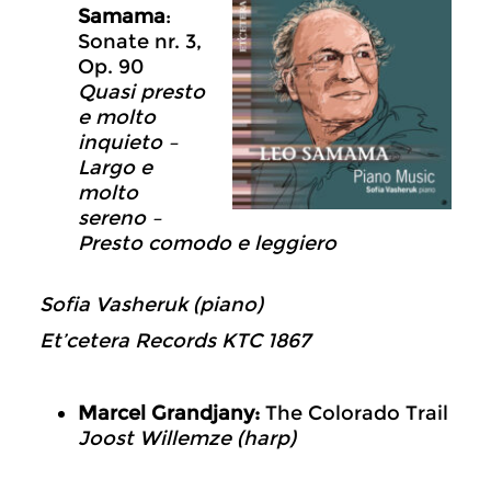
Samama
:
Sonate nr. 3,
Op. 90
Quasi presto
e molto
inquieto –
Largo e
molto
sereno –
Presto comodo e leggiero
Sofia Vasheruk (piano)
Et’cetera Records KTC 1867
Marcel Grandjany:
The Colorado Trail
Joost Willemze (harp)