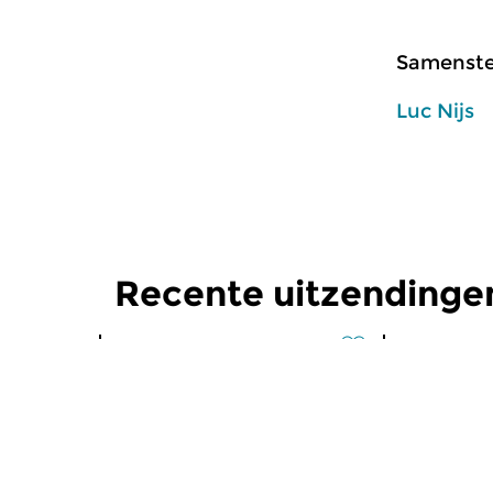
Samenstel
Luc Nijs
Recente uitzendinge
Klassiek
|
Eigentijdse muziek
Klassiek
|
Ei