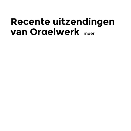
Recente uitzendingen
van Orgelwerk
meer
Oud
|
Barok
Oud
|
Barok
Orgelwerk
Orgelwerk
do 9 jul 2026 21:00 uur
do 11 jun 2026 21
Oude Muziek op authentieke
Oude Muziek op aut
orgels. In uitzending 164 van
orgels. In uitzending
Orgelwerk, in de serie over...
Orgelwerk, in de seri