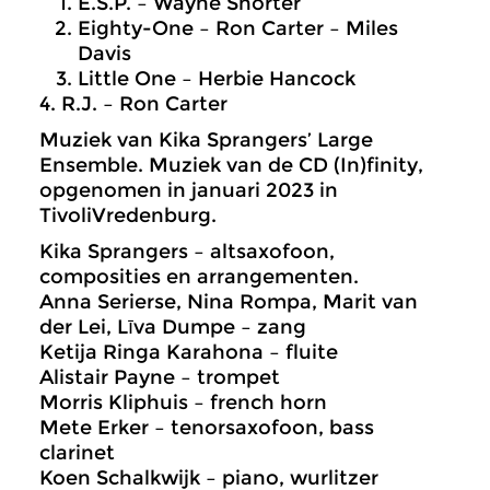
E.S.P. – Wayne Shorter
Eighty-One – Ron Carter – Miles
Davis
Little One – Herbie Hancock
4. R.J. – Ron Carter
Muziek van Kika Sprangers’ Large
Ensemble. Muziek van de CD (In)finity,
opgenomen in januari 2023 in
TivoliVredenburg.
Kika Sprangers – altsaxofoon,
composities en arrangementen.
Anna Serierse, Nina Rompa, Marit van
der Lei, Līva Dumpe – zang
Ketija Ringa Karahona – fluite
Alistair Payne – trompet
Morris Kliphuis – french horn
Mete Erker – tenorsaxofoon, bass
clarinet
Koen Schalkwijk – piano, wurlitzer