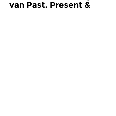
van Past, Present &
Future
meer
Jazz
Jazz
Past, Present & Future
Past, Present 
za 29 nov 2025 14:00 uur
za 30 aug 2025 14
Een drieluik over toen, nu en
Past, Present, Futur
later; In dit programma muziek
drieluik over toen, nu
van twee platen die mij 60...
Meer van